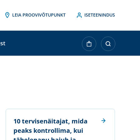
LEIA PROOVIVÕTUPUNKT
ISETEENINDUS
st
10 tervisenäitajat, mida
peaks kontrollima, kui
tähelepanu hajub ja