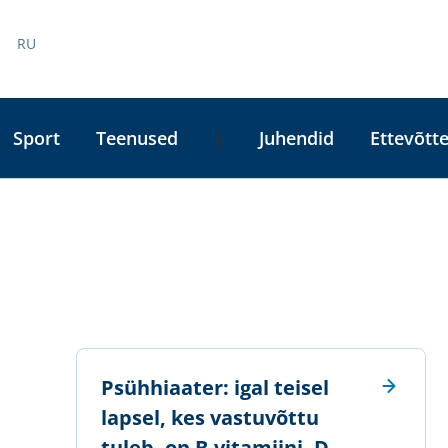
RU
Sport
Teenused
Juhendid
Ettevõtte
|
​Psühhiaater: igal teisel
lapsel, kes vastuvõttu
tuleb, on B-vitamiini, D-