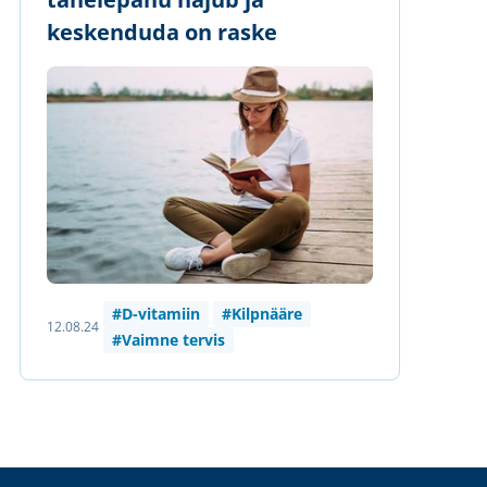
keskenduda on raske
#D-vitamiin
#Kilpnääre
12.08.24
#Vaimne tervis