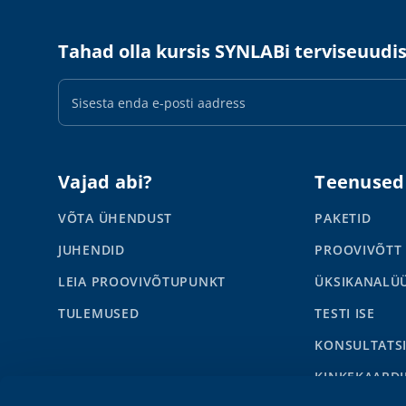
Tahad olla kursis SYNLABi terviseuudi
E-
maili
aadress
Vajad abi?
Teenused
VÕTA ÜHENDUST
PAKETID
JUHENDID
PROOVIVÕTT
LEIA PROOVIVÕTUPUNKT
ÜKSIKANALÜ
TULEMUSED
TESTI ISE
KONSULTATS
KINKEKAARDI