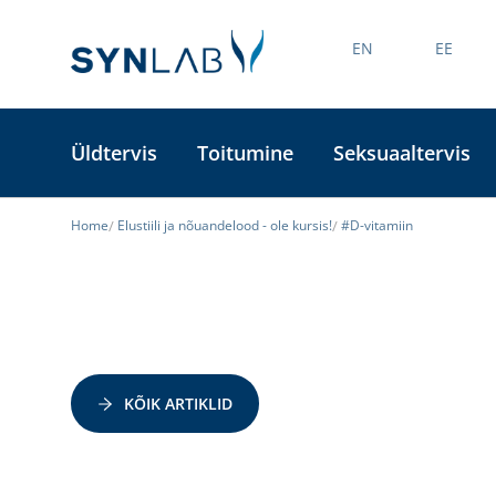
EN
EE
Üldtervis
Toitumine
Seksuaaltervis
Home
Elustiili ja nõuandelood - ole kursis!
#D-vitamiin
KÕIK ARTIKLID