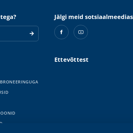
stega?
Jälgi meid sotsiaalmeedias
Ettevõttest
 BRONEERINGUGA
ÜSID
IOONID
D