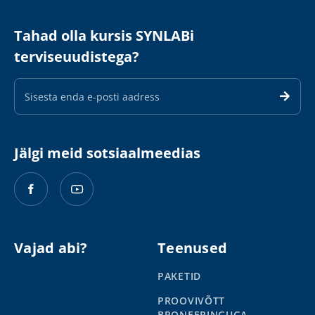
Tahad olla kursis SYNLABi
terviseuudistega?
E-
maili
aadress
Jälgi meid sotsiaalmeedias
Vajad abi?
Teenused
PAKETID
PROOVIVÕTT
BRONEERINGUGA