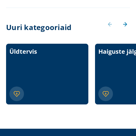
Uuri kategooriaid
Üldtervis
Haiguste jäl