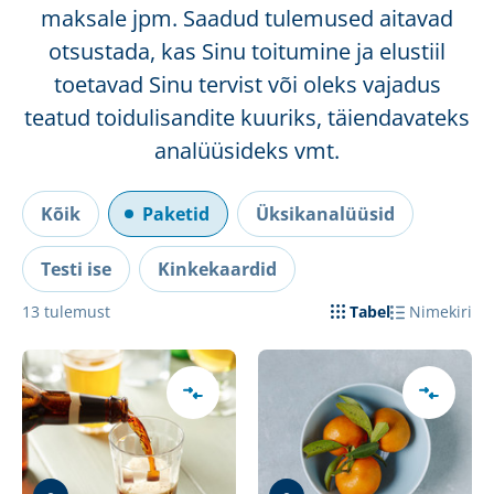
maksale jpm. Saadud tulemused aitavad
otsustada, kas Sinu toitumine ja elustiil
toetavad Sinu tervist või oleks vajadus
teatud toidulisandite kuuriks, täiendavateks
analüüsideks vmt.
Kõik
Paketid
Üksikanalüüsid
Testi ise
Kinkekaardid
13
tulemust
Tabel
Nimekiri