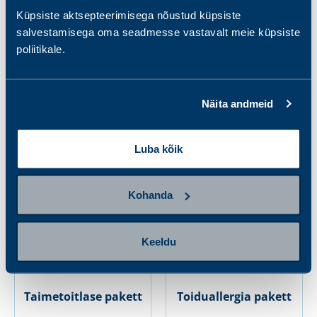
Küpsiste aktsepteerimisega nõustud küpsiste
salvestamisega oma seadmesse vastavalt meie küpsiste
poliitikale.
Mineraalainete
Rasvhapete pakett
pakett
208.00 €
115.00 €
Näita andmeid
Luba kõik
Kohanda
Keeldu
Taimetoitlase pakett
Toiduallergia pakett