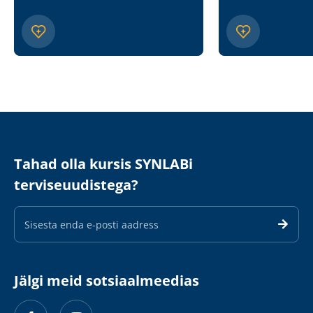
Tahad olla kursis SYNLABi
terviseuudistega?
E-
maili
aadress
Jälgi meid sotsiaalmeedias