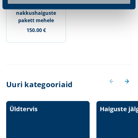
Sugulisel teel levivate
nakkushaiguste
pakett mehele
150.00 €
Uuri kategooriaid
Üldtervis
Haiguste jäl