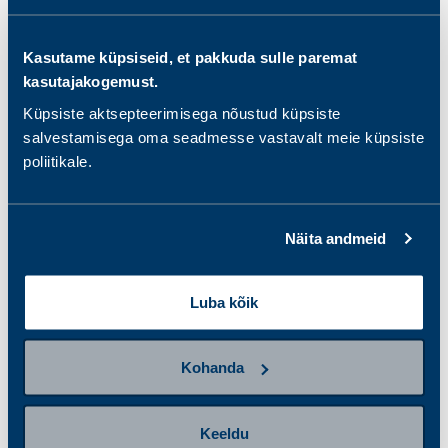
Kasutame küpsiseid, et pakkuda sulle paremat
kasutajakogemust.
Küpsiste aktsepteerimisega nõustud küpsiste
Suguhaiguste pakett
Suguhaiguste pakett
salvestamisega oma seadmesse vastavalt meie küpsiste
naisele
verest
poliitikale.
106.00 €
33.00 €
Näita andmeid
Luba kõik
Kohanda
Keeldu