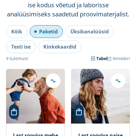
ise kodus võetud ja laborisse
analüüsimiseks saadetud proovimaterjalist.
Kõik
Paketid
Üksikanalüüsid
Testi ise
Kinkekaardid
9
tulemust
Tabel
Nimekiri
Last sooviva mehe
Last sooviva naise