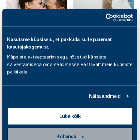
Kasutame küpsiseid, et pakkuda sulle paremat
kasutajakogemust.
Suguhaiguste pakett
Sugulisel teel levivate
verest
nakkushaiguste
Küpsiste aktsepteerimisega nõustud küpsiste
pakett mehele
salvestamisega oma seadmesse vastavalt meie küpsiste
poliitikale.
33.00 €
150.00 €
Näita andmeid
Luba kõik
Uuri kategooriaid
Kohanda