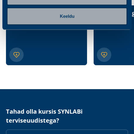
Üldtervis
Haiguste jäl
Keeldu
Tahad olla kursis SYNLABi
terviseuudistega?
E-