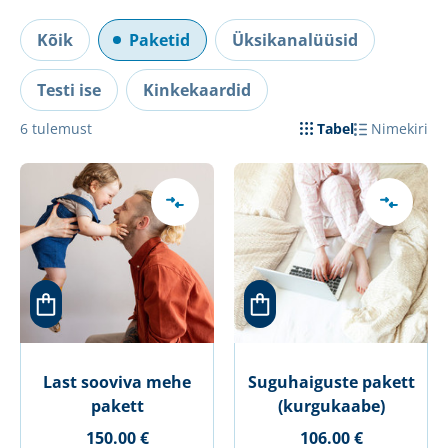
Kõik
Paketid
Üksikanalüüsid
Testi ise
Kinkekaardid
6
tulemust
Tabel
Nimekiri
Last sooviva mehe
Suguhaiguste pakett
pakett
(kurgukaabe)
150.00 €
106.00 €