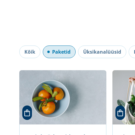
Kõik
Paketid
Üksikanalüüsid