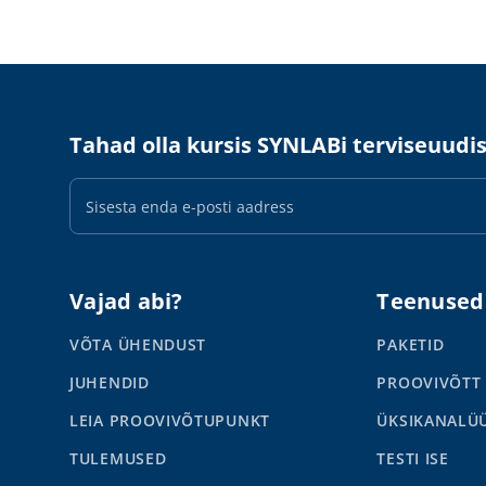
Tahad olla kursis SYNLABi terviseuudi
E-
maili
aadress
Vajad abi?
Teenused
VÕTA ÜHENDUST
PAKETID
JUHENDID
PROOVIVÕTT
LEIA PROOVIVÕTUPUNKT
ÜKSIKANALÜ
TULEMUSED
TESTI ISE