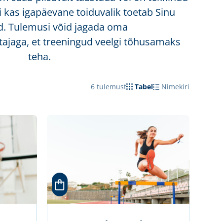
 kas igapäevane toiduvalik toetab Sinu
d. Tulemusi võid jagada oma
tajaga, et treeningud veelgi tõhusamaks
teha.
6
tulemust
Tabel
Nimekiri