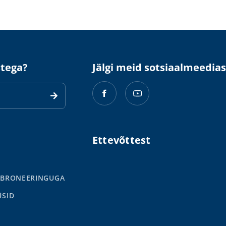
stega?
Jälgi meid sotsiaalmeedias
Ettevõttest
 BRONEERINGUGA
ÜSID