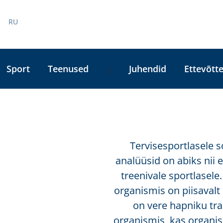
RU
Sport
Teenused
Juhendid
Ettevõtte
|
Tervisesportlasele so
analüüsid on abiks nii 
treenivale sportlasel
organismis on piisavalt 
on vere hapniku tra
organismis, kas organis