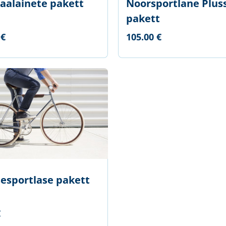
aalainete pakett
Noorsportlane Plus
pakett
 €
105.00 €
sesportlase pakett
€