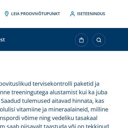
LEIA PROOVIVÕTUPUNKT
ISETEENINDUS
st
ovituslikud tervisekontrolli paketid ja
enne treeningutega alustamist kui ka juba
e. Saadud tulemused aitavad hinnata, kas
olulisi vitamiine ja mineraalaineid, milline
nspordi võime ning vedeliku tasakaal
m saab piisavalt taastuda või on tekkinud