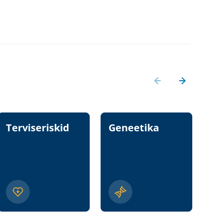
Terviseriskid
Geneetika
T