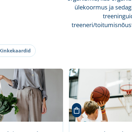
ülekoormus ja sedagi
treeningui
treeneri/toitumisnõus
Kinkekaardid