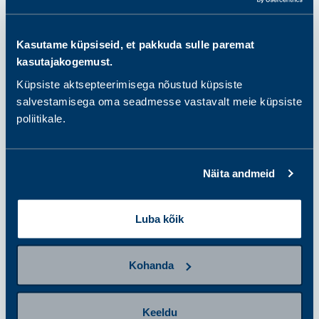
üksikanalüüsid
Kasutame küpsiseid, et pakkuda sulle paremat
kasutajakogemust.
samm 2
Küpsiste aktsepteerimisega nõustud küpsiste
Valmistu proovi andmiseks
salvestamisega oma seadmesse vastavalt meie küpsiste
poliitikale.
samm 3
Näita andmeid
Anna proov
Luba kõik
samm 4
Tulemuste saamine ja järgmised
Kohanda
sammud
Keeldu