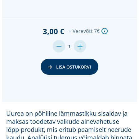
3,00 €
+ Verevõtt 7€
MENGE
MENGE
1
VON
VON
UNDEFINED
UNDEFINED
VERRINGERN
ERHÖHEN
LISA OSTUKORVI
Uurea on põhiline lämmastikku sisaldav ja
maksas toodetav valkude ainevahetuse
lõpp-produkt, mis eritub peamiselt neerude
kaudu. Analüüsi tulemus võimaldab hinnata