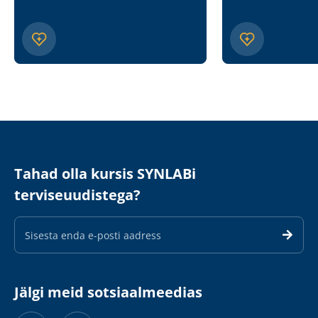
Tahad olla kursis SYNLABi
terviseuudistega?
E-
maili
aadress
Jälgi meid sotsiaalmeedias