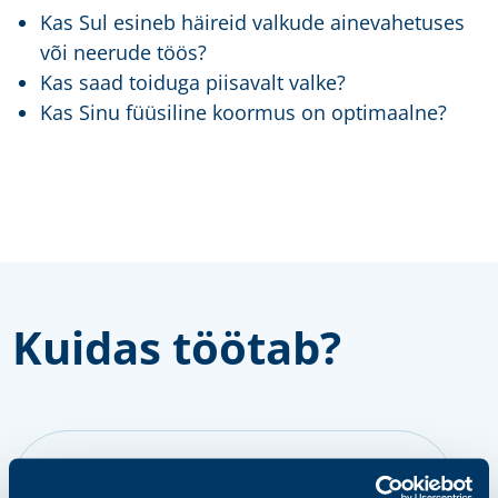
Kas Sul esineb häireid valkude ainevahetuses
või neerude töös?
Kas saad toiduga piisavalt valke?
Kas Sinu füüsiline koormus on optimaalne?
Kuidas töötab?
samm 1
Vali ja osta pakett või