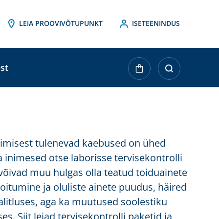
LEIA PROOVIVÕTUPUNKT
ISETEENINDUS
st
dimisest tulenevad kaebused on ühed
inimesed otse laborisse tervisekontrolli
õivad muu hulgas olla teatud toiduainete
toitumine ja oluliste ainete puudus, häired
litluses, aga ka muutused soolestiku
. Siit leiad tervisekontrolli paketid ja