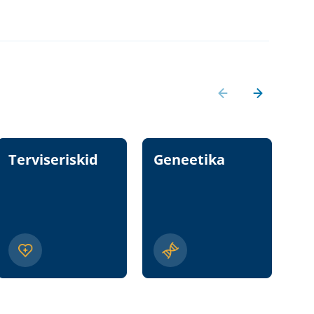
Terviseriskid
Geneetika
T