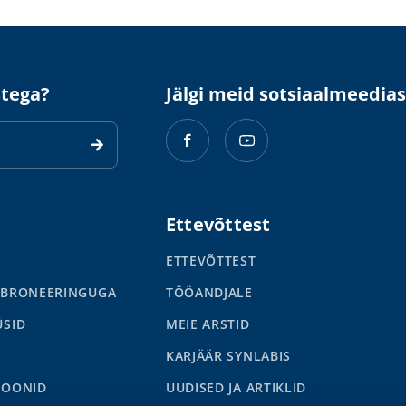
stega?
Jälgi meid sotsiaalmeedias
Ettevõttest
ETTEVÕTTEST
 BRONEERINGUGA
TÖÖANDJALE
ÜSID
MEIE ARSTID
KARJÄÄR SYNLABIS
IOONID
UUDISED JA ARTIKLID