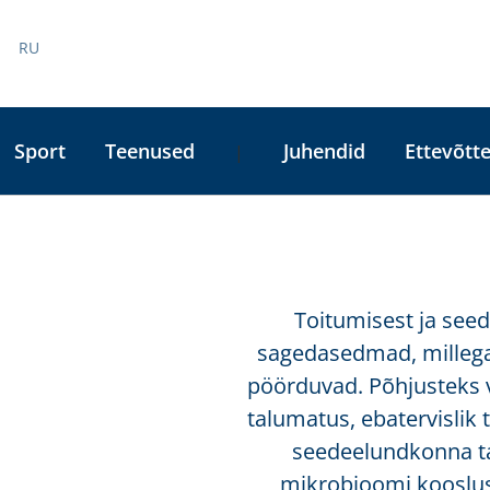
RU
Sport
Teenused
Juhendid
Ettevõtte
|
Toitumisest ja see
sagedasedmad, millega 
pöörduvad. Põhjusteks v
talumatus, ebatervislik 
seedeelundkonna ta
mikrobioomi koosluses