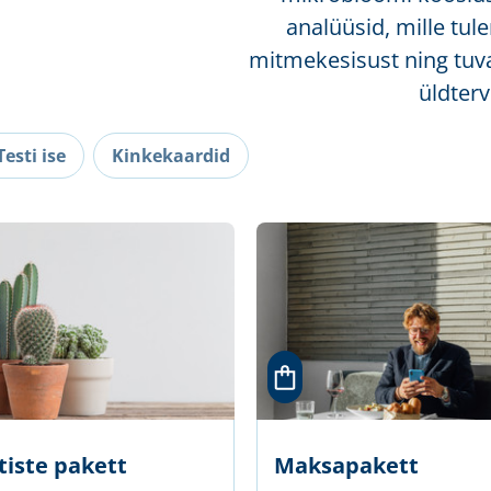
analüüsid, mille tu
mitmekesisust ning tuv
üldter
Testi ise
Kinkekaardid
tiste pakett
Maksapakett