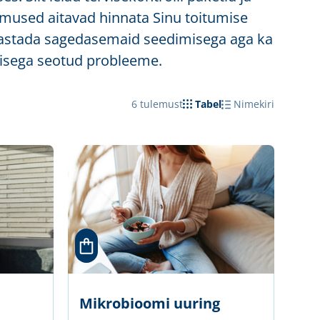
lemused aitavad hinnata Sinu toitumise
astada sagedasemaid seedimisega aga ka
visega seotud probleeme.
6
tulemust
Tabel
Nimekiri
Mikrobioomi uuring