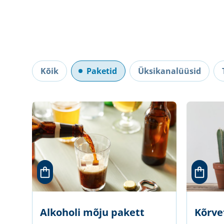
Kõik
Paketid
Üksikanalüüsid
Alkoholi mõju pakett
Kõrve