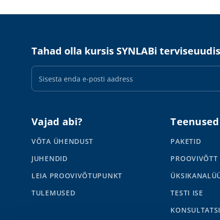
Tahad olla kursis SYNLABi terviseuudi
E-
maili
aadress
Vajad abi?
Teenused
VÕTA ÜHENDUST
PAKETID
JUHENDID
PROOVIVÕTT
LEIA PROOVIVÕTUPUNKT
ÜKSIKANALÜ
TULEMUSED
TESTI ISE
KONSULTATS