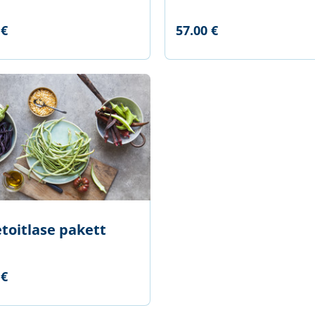
 €
57.00 €
toitlase pakett
 €