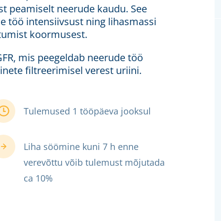
ist peamiselt neerude kaudu. See
 töö intensiivsust ning lihasmassi
astumist koormusest.
eGFR, mis peegeldab neerude töö
nete filtreerimisel verest uriini.
Tulemused 1 tööpäeva jooksul
Liha söömine kuni 7 h enne
verevõttu võib tulemust mõjutada
ca 10%