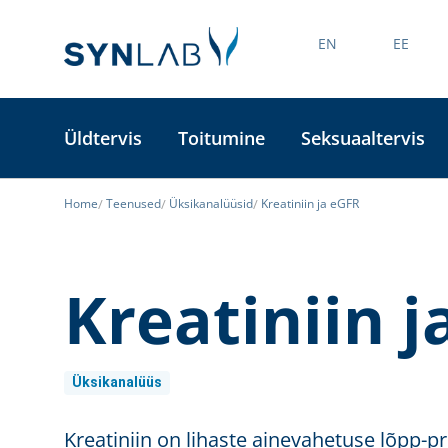
EN
EE
Üldtervis
Toitumine
Seksuaaltervis
Home
Teenused
Üksikanalüüsid
Kreatiniin ja eGFR
Kreatiniin j
Üksikanalüüs
Kreatiniin on lihaste ainevahetuse lõpp-p