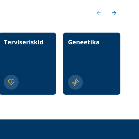
Terviseriskid
Geneetika
T