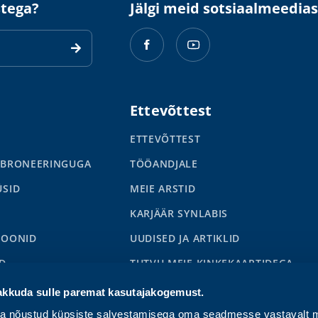
stega?
Jälgi meid sotsiaalmeedias
Ettevõttest
ETTEVÕTTEST
 BRONEERINGUGA
TÖÖANDJALE
ÜSID
MEIE ARSTID
KARJÄÄR SYNLABIS
IOONID
UUDISED JA ARTIKLID
D
TUTVU MEIE KINKEKAARTIDEGA
S
akkuda sulle paremat kasutajakogemust.
ga nõustud küpsiste salvestamisega oma seadmesse vastavalt m