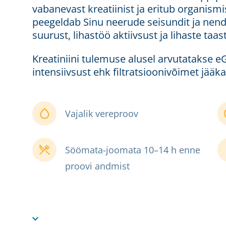
vabanevast kreatiinist ja eritub organism
peegeldab Sinu neerude seisundit ja nende
suurust, lihastöö aktiivsust ja lihaste ta
Kreatiniini tulemuse alusel arvutatakse 
intensiivsust ehk filtratsioonivõimet jääkai
Vajalik vereproov
Söömata-joomata 10–14 h enne
proovi andmist