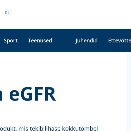
RU
Sport
Teenused
Juhendid
Ettevõtte
|
A
L
a eGFR
rodukt, mis tekib lihase kokkutõmbel