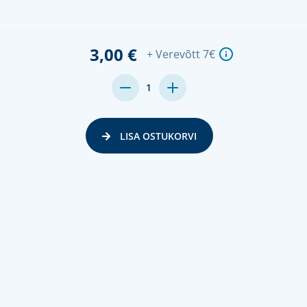
3,00 €
+ Verevõtt 7€
MENGE
MENGE
1
VON
VON
UNDEFINED
UNDEFINED
VERRINGERN
ERHÖHEN
LISA OSTUKORVI