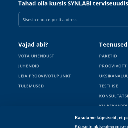
Tahad olla kursis SYNLABi terviseuudi
E-
maili
aadress
Vajad abi?
Teenused
VÕTA ÜHENDUST
PAKETID
JUHENDID
PROOVIVÕTT
LEIA PROOVIVÕTUPUNKT
ÜKSIKANALÜ
TULEMUSED
TESTI ISE
KONSULTATS
KINKEKAARDI
SYNLABI BUS
Kasutame küpsiseid, et p
LAPSED
Küpsiste aktsepteerimise