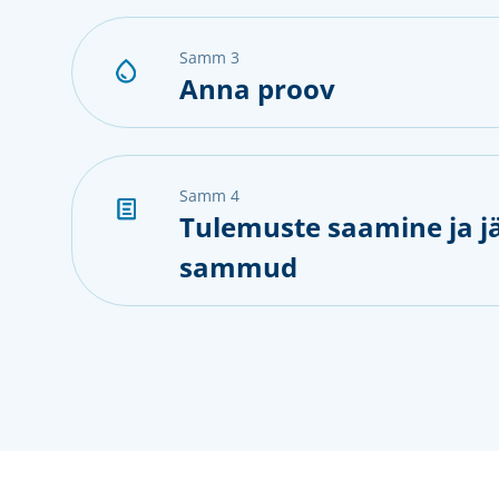
samm 3
Anna proov
samm 4
Tulemuste saamine ja j
sammud