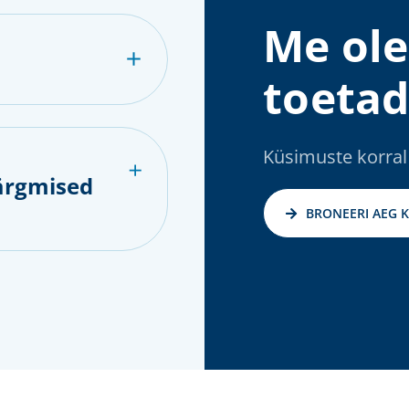
Me ole
toetad
Küsimuste korral
ärgmised
BRONEERI AEG 