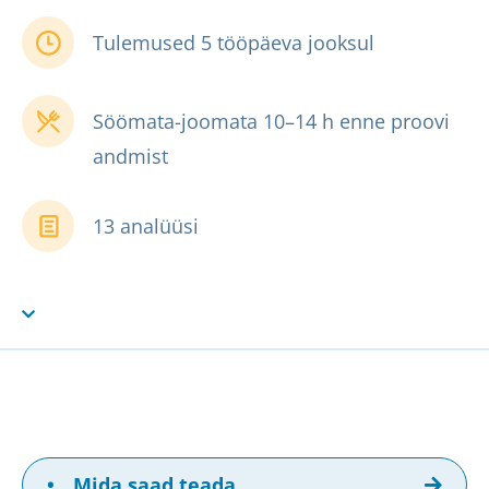
Tulemused 5 tööpäeva jooksul
Söömata-joomata 10–14 h enne proovi
andmist
13 analüüsi
•
Mida saad teada