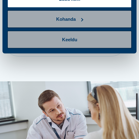
Anna proov
Kohanda
samm 4
Keeldu
Tulemuste saamine ja järgmised
sammud