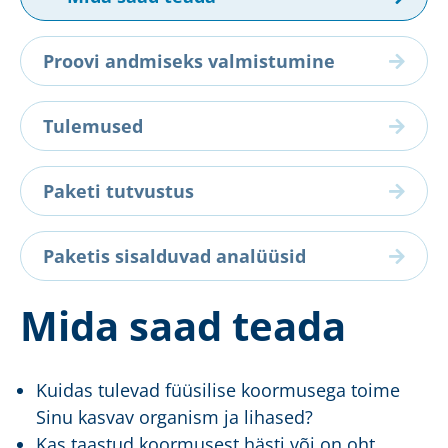
Proovi andmiseks valmistumine
Tulemused
Paketi tutvustus
Paketis sisalduvad analüüsid
Mida saad teada
Kuidas tulevad füüsilise koormusega toime
Sinu kasvav organism ja lihased?
Kas taastud koormusest hästi või on oht