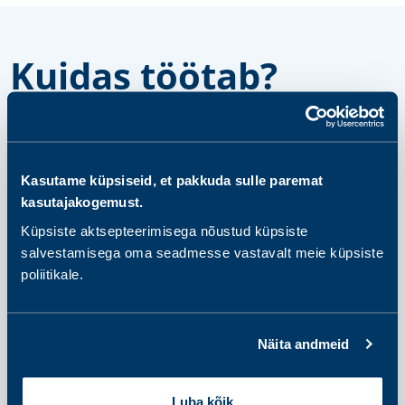
Kuidas töötab?
samm 1
Kasutame küpsiseid, et pakkuda sulle paremat
Vali ja osta pakett või
kasutajakogemust.
üksikanalüüsid
Küpsiste aktsepteerimisega nõustud küpsiste
salvestamisega oma seadmesse vastavalt meie küpsiste
poliitikale.
samm 2
Valmistu proovi andmiseks
Näita andmeid
samm 3
Luba kõik