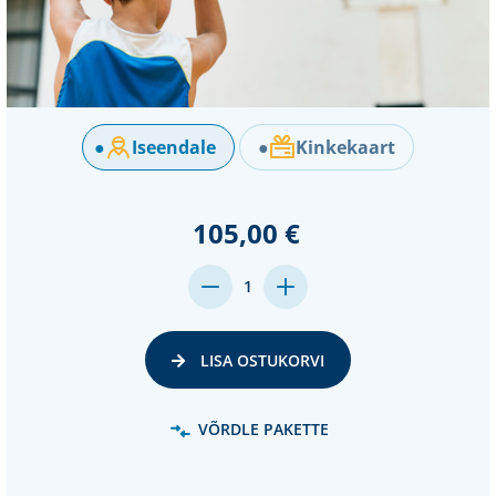
●
Iseendale
●
Kinkekaart
105,00 €
MENGE
MENGE
1
VON
VON
UNDEFINED
UNDEFINED
VERRINGERN
ERHÖHEN
LISA OSTUKORVI
VÕRDLE PAKETTE