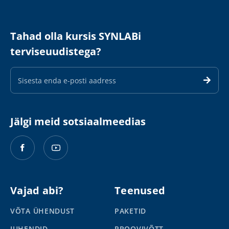
Tahad olla kursis SYNLABi
terviseuudistega?
E-
maili
aadress
Jälgi meid sotsiaalmeedias
Vajad abi?
Teenused
VÕTA ÜHENDUST
PAKETID
JUHENDID
PROOVIVÕTT