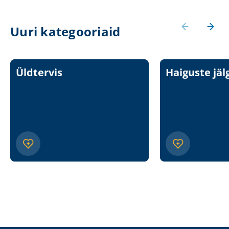
Uuri kategooriaid
Üldtervis
Haiguste jäl