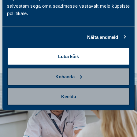
salvestamisega oma seadmesse vastavalt meie küpsiste
poliitikale.
samm 4
Tulemuste saamine ja järgmised
Näita andmeid
sammud
Luba kõik
Kohanda
Keeldu