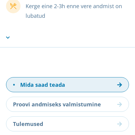
Kerge eine 2-3h enne vere andmist on
lubatud
•
Mida saad teada
Proovi andmiseks valmistumine
Tulemused