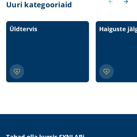
Uuri kategooriaid
Üldtervis
Haiguste jäl
Tahad olla kursis SYNLABi