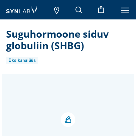
Suguhormoone siduv
globuliin (SHBG)
Üksikanalüüs
Aktueller
Lagerbestand: