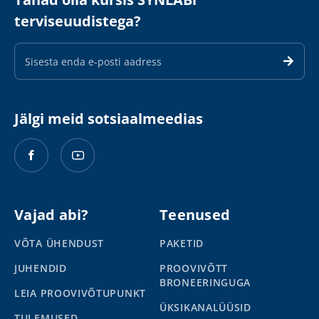
terviseuudistega?
E-
maili
aadress
Jälgi meid sotsiaalmeedias
Vajad abi?
Teenused
VÕTA ÜHENDUST
PAKETID
JUHENDID
PROOVIVÕTT
BRONEERINGUGA
LEIA PROOVIVÕTUPUNKT
ÜKSIKANALÜÜSID
TULEMUSED