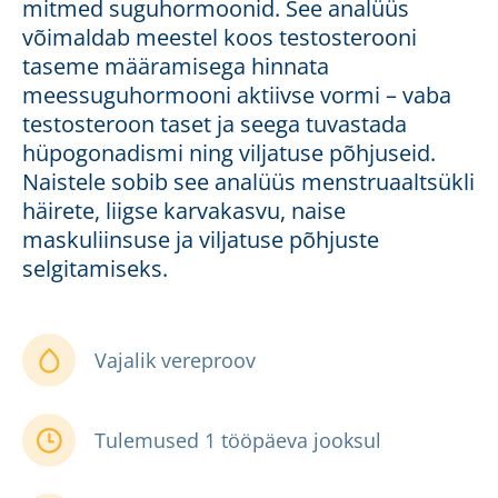
mitmed suguhormoonid. See analüüs
võimaldab meestel koos testosterooni
taseme määramisega hinnata
meessuguhormooni aktiivse vormi – vaba
testosteroon taset ja seega tuvastada
hüpogonadismi ning viljatuse põhjuseid.
Naistele sobib see analüüs menstruaaltsükli
häirete, liigse karvakasvu, naise
maskuliinsuse ja viljatuse põhjuste
selgitamiseks.
Vajalik vereproov
Tulemused 1 tööpäeva jooksul