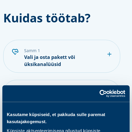
Kuidas töötab?
samm 1
Vali ja osta pakett või
üksikanalüüsid
samm 2
Valmistu proovi andmiseks
Kasutame küpsiseid, et pakkuda sulle paremat
kasutajakogemust.
samm 3
Anna proov
Küpsiste aktsepteerimisega nõustud küpsiste