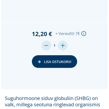
12,20 €
+ Verevõtt 7€
MENGE
MENGE
1
VON
VON
UNDEFINED
UNDEFINED
VERRINGERN
ERHÖHEN
LISA OSTUKORVI
Suguhormoone siduv globuliin (SHBG) on
valk, millega seotuna ringlevad organismis