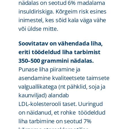
nädalas on seotud 6% madalama
insuldiriskiga. Kõrgeim risk esines
inimestel, kes sõid kala väga vähe
või üldse mitte.
Soovitatav on vähendada liha,
eriti töödeldud liha tarbimist
350–500 grammini nädalas.
Punase liha piiramine ja
asendamine kvaliteetsete taimsete
valguallikatega (nt pähklid, soja ja
kaunviljad) alandab
LDL‑kolesterooli taset. Uuringud
on näidanud, et rohke töödeldud
liha tarbimine on seotud 7%