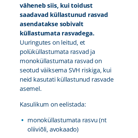
väheneb siis, kui toidust
saadavad küllastunud rasvad
asendatakse sobivalt
küllastumata rasvadega.
Uuringutes on leitud, et
polüküllastumata rasvad ja
monoküllastumata rasvad on
seotud väiksema SVH riskiga, kui
neid kasutati küllastunud rasvade
asemel.
Kasulikum on eelistada:
monoküllastumata rasvu (nt
oliiviõli, avokaado)