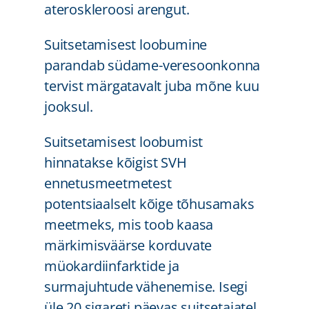
ateroskleroosi arengut.
Suitsetamisest loobumine
parandab südame-veresoonkonna
tervist märgatavalt juba mõne kuu
jooksul.
Suitsetamisest loobumist
hinnatakse kõigist SVH
ennetusmeetmetest
potentsiaalselt kõige tõhusamaks
meetmeks, mis toob kaasa
märkimisväärse korduvate
müokardiinfarktide ja
surmajuhtude vähenemise. Isegi
üle 20 sigareti päevas suitsetajatel