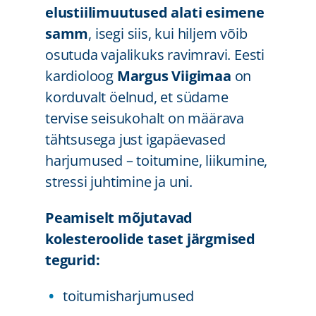
elustiilimuutused alati esimene
samm
, isegi siis, kui hiljem võib
osutuda vajalikuks ravimravi. Eesti
kardioloog
Margus Viigimaa
on
korduvalt öelnud, et südame
tervise seisukohalt on määrava
tähtsusega just igapäevased
harjumused – toitumine, liikumine,
stressi juhtimine ja uni.
Peamiselt mõjutavad
kolesteroolide taset järgmised
tegurid:
toitumisharjumused