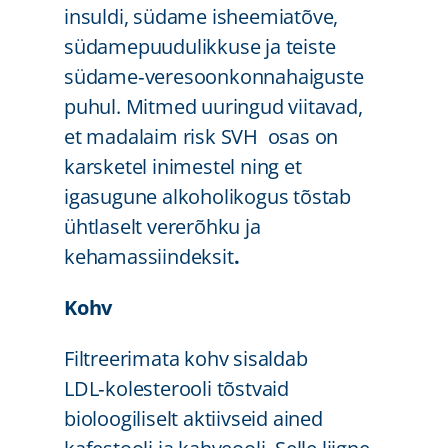
insuldi, südame isheemiatõve,
südamepuudulikkuse ja teiste
südame‑veresoonkonnahaiguste
puhul. Mitmed uuringud viitavad,
et madalaim risk SVH osas on
karsketel inimestel ning et
igasugune alkoholikogus tõstab
ühtlaselt vererõhku ja
kehamassiindeksit
.
Kohv
Filtreerimata kohv sisaldab
LDL‑kolesterooli tõstvaid
bioloogiliselt aktiivseid ained