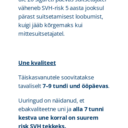
väheneb SVH‑risk 5 aasta jooksul
pärast suitsetamisest loobumist,
kuigi jääb kõrgemaks kui
mittesuitsetajatel.
Une kvaliteet
Täiskasvanutele soovitatakse
tavaliselt
7–9 tundi und ööpäevas
.
Uuringud on näidanud, et
ebakvaliteetne uni ja
alla 7 tunni
kestva une korral on suurem
risk SVH tekkeks.