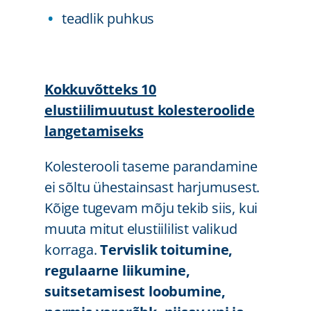
teadlik puhkus
Kokkuvõtteks 10
elustiilimuutust kolesteroolide
langetamiseks
Kolesterooli taseme parandamine
ei sõltu ühestainsast harjumusest.
Kõige tugevam mõju tekib siis, kui
muuta mitut elustiililist valikud
korraga.
Tervislik toitumine,
regulaarne liikumine,
suitsetamisest loobumine,