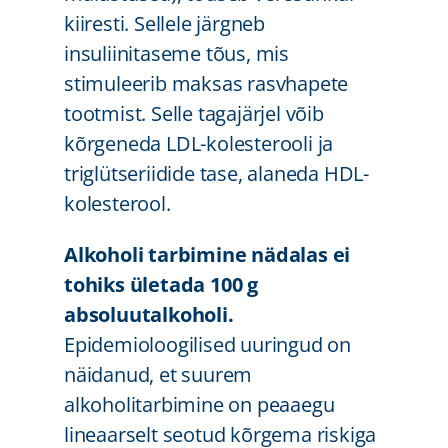
kiiresti. Sellele järgneb
insuliinitaseme tõus, mis
stimuleerib maksas rasvhapete
tootmist. Selle tagajärjel võib
kõrgeneda LDL-kolesterooli ja
triglütseriidide tase, alaneda HDL-
kolesterool.
Alkoholi tarbimine nädalas ei
tohiks ületada 100 g
absoluutalkoholi.
Epidemioloogilised uuringud on
näidanud, et suurem
alkoholitarbimine on peaaegu
lineaarselt seotud kõrgema riski­ga