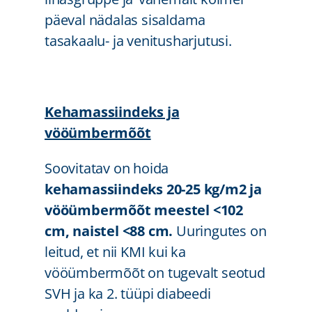
päeval nädalas sisaldama
tasakaalu- ja venitusharjutusi.
Kehamassiindeks ja
vööümbermõõt
Soovitatav on hoida
kehamassiindeks 20-25 kg/m2 ja
vööümbermõõt meestel <102
cm, naistel <88 cm.
Uuringutes on
leitud, et nii KMI kui ka
vööümbermõõt on tugevalt seotud
SVH ja ka 2. tüüpi diabeedi