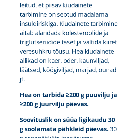
leitud, et piisav kiudainete
tarbimine on seotud madalama
insuldiriskiga. Kiudainete tarbimine
aitab alandada kolesteroolide ja
triglütseriidide taset ja vältida kiiret
veresuhkru tõusu. Hea kiudainete
allikad on kaer, oder, kaunviljad,
läätsed, köögiviljad, marjad, õunad
jt.
Hea on tarbida ≥200 g puuvilju ja
≥200 g juurvilju päevas.
Soovituslik on süüa ligikaudu 30
g soolamata pähkleid päevas.
30