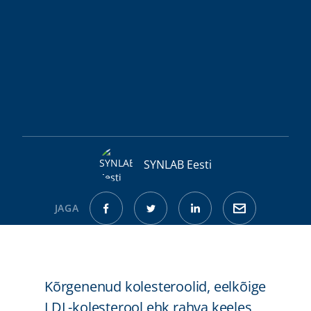
SYNLAB Eesti
JAGA
Kõrgenenud kolesteroolid, eelkõige
LDL-kolesterool ehk rahva keeles