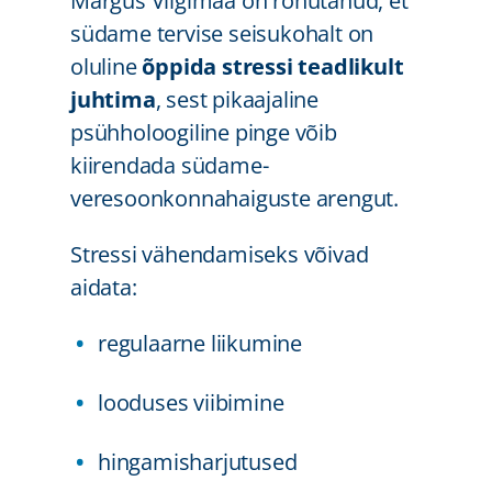
Margus Viigimaa on rõhutanud, et
südame tervise seisukohalt on
oluline
õppida stressi teadlikult
juhtima
, sest pikaajaline
psühholoogiline pinge võib
kiirendada südame-
veresoonkonnahaiguste arengut.
Stressi vähendamiseks võivad
aidata:
regulaarne liikumine
looduses viibimine
hingamisharjutused