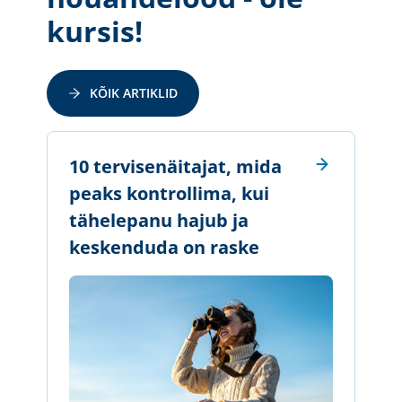
kursis!
KÕIK ARTIKLID
10 tervisenäitajat, mida
peaks kontrollima, kui
tähelepanu hajub ja
keskenduda on raske