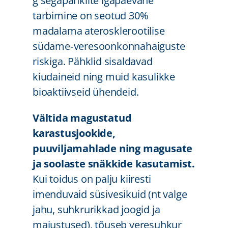
g segapähklite igapäevane
tarbimine on seotud 30%
madalama aterosklerootilise
südame‑veresoonkonnahaiguste
riskiga. Pähklid sisaldavad
kiudaineid ning muid kasulikke
bioaktiivseid ühendeid.
Vältida magustatud
karastusjookide,
puuviljamahlade ning magusate
ja soolaste snäkkide kasutamist.
Kui toidus on palju kiiresti
imenduvaid süsivesikuid (nt valge
jahu, suhkrurikkad joogid ja
maiustused), tõuseb veresuhkur