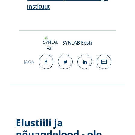
Instituut
SYNLAB Eesti
JAGA
Elustiili ja
nõuandelood - ole