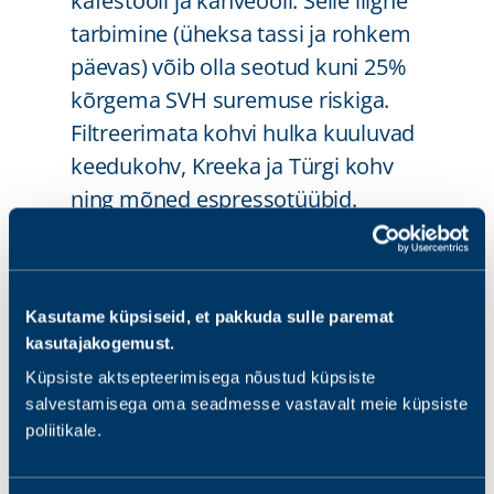
kafestooli ja kahveooli. Selle liigne
tarbimine (üheksa tassi ja rohkem
päevas) võib olla seotud kuni 25%
kõrgema SVH suremuse riskiga.
Filtreerimata kohvi hulka kuuluvad
keedukohv, Kreeka ja Türgi kohv
ning mõned espressotüübid.
Mõõdukas kohvitarbimine (3–4
tassi päevas) ei ole tõenäoliselt
kahjulik ja võib olla isegi
Kasutame küpsiseid, et pakkuda sulle paremat
mõõdukalt kasulik.
kasutajakogemust.
Küpsiste aktsepteerimisega nõustud küpsiste
salvestamisega oma seadmesse vastavalt meie küpsiste
poliitikale.
Liikumissoovitused