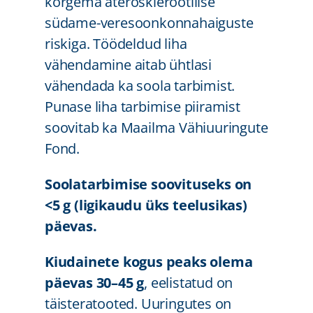
kõrgema aterosklerootilise
südame-veresoonkonnahaiguste
riskiga. Töödeldud liha
vähendamine aitab ühtlasi
vähendada ka soola tarbimist.
Punase liha tarbimise piiramist
soovitab ka Maailma Vähiuuringute
Fond.
Soolatarbimise soovituseks on
<5 g (ligikaudu üks teelusikas)
päevas.
Kiudainete kogus peaks olema
päevas 30–45 g
, eelistatud on
täisteratooted. Uuringutes on