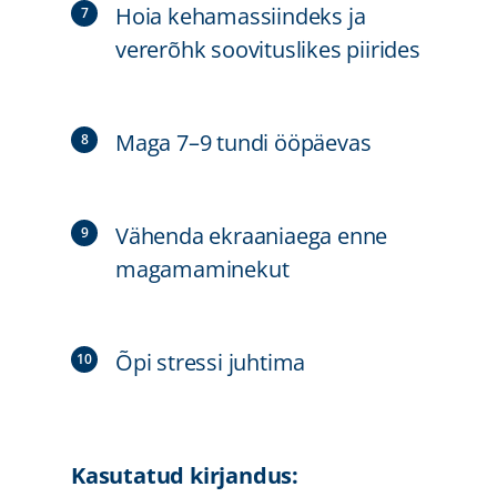
Hoia kehamassiindeks ja
vererõhk soovituslikes piirides
Maga 7–9 tundi ööpäevas
Vähenda ekraaniaega enne
magamaminekut
Õpi stressi juhtima
Kasutatud kirjandus: