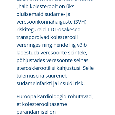
„halb kolesterool“ on üks
olulisemaid südame- ja
veresoonkonnahaiguste (SVH)
riskitegureid. LDL-osakesed
transpordivad kolesterooli
vereringes ning nende liig võib
ladestuda veresoonte seintele,
põhjustades veresoonte seinas
aterosklerootilisi kahjustusi. Selle
tulemusena suureneb
südameinfarkti ja insuldi risk.
Euroopa kardioloogid rõhutavad,
et kolesteroolitaseme
parandamisel on