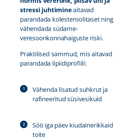
normis vererõhk, piisav uni ja
stressi juhtimine
aitavad
parandada kolesteroolitaset ning
vähendada südame-
veresoonkonnahaiguste riski.
Praktilised sammud, mis aitavad
parandada lipiidiprofiili:
Vähenda lisatud suhkrut ja
rafineeritud süsivesikuid
Söö iga päev kiudainerikkaid
toite