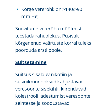
Kõrge vererõhk on >140/>90
mm Hg
Soovitame vererõhu mõõtmist
teostada rahuolekus. Püsivalt
kõrgenenud väärtuste korral tuleks
pöörduda arsti poole.
Suitsetamine
Suitsus sisalduv nikotiin ja
süsinikmonooksiid kahjustavad
veresoonte sisekihti, kiirendavad
kolestrooli ladestumist veresoonte
seintesse ja soodustavad