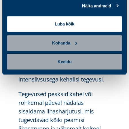
Täiskasvanud ja vanemaealised
Näita andmeid
inimesed peaksid
l
iikuma
regulaarselt, võimalusel
vähemalt
Luba kõik
30 minutit iga päev
. Soovitatav on
teha 150–300 minutit nädalas
Kohanda
mõõduka intensiivsusega kehalisi
tegevusi või 75–150 minutit nädalas
tugeva intensiivsusega kehalisi
Keeldu
tegevusi või kombineerida mõlema
intensiivsusega kehalisi tegevusi.
Tegevused peaksid kahel või
rohkemal päeval nädalas
sisaldama lihasharjutusi, mis
tugevdavad kõiki peamisi
lihasgruppe ja vähemalt kolmel