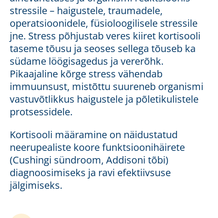
stressile – haigustele, traumadele,
operatsioonidele, füsioloogilisele stressile
jne. Stress põhjustab veres kiiret kortisooli
taseme tõusu ja seoses sellega tõuseb ka
südame löögisagedus ja vererõhk.
Pikaajaline kõrge stress vähendab
immuunsust, mistõttu suureneb organismi
vastuvõtlikkus haigustele ja põletikulistele
protsessidele.
Kortisooli määramine on näidustatud
neerupealiste koore funktsioonihäirete
(Cushingi sündroom, Addisoni tõbi)
diagnoosimiseks ja ravi efektiivsuse
jälgimiseks.