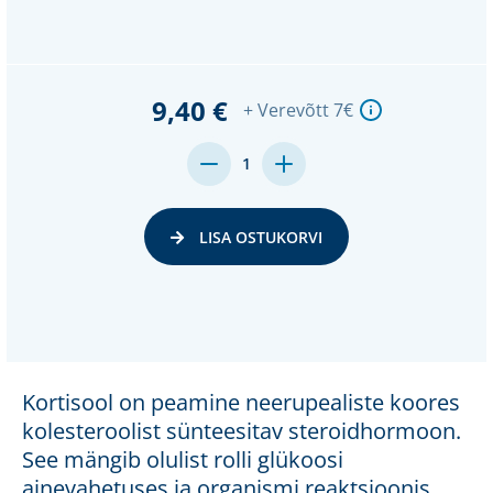
9,40 €
+ Verevõtt 7€
MENGE
MENGE
1
VON
VON
UNDEFINED
UNDEFINED
VERRINGERN
ERHÖHEN
LISA OSTUKORVI
Kortisool on peamine neerupealiste koores
kolesteroolist sünteesitav steroidhormoon.
See mängib olulist rolli glükoosi
ainevahetuses ja organismi reaktsioonis