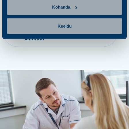
Kohanda
samm 4
Keeldu
Tulemuste saamine ja järgmised
sammud