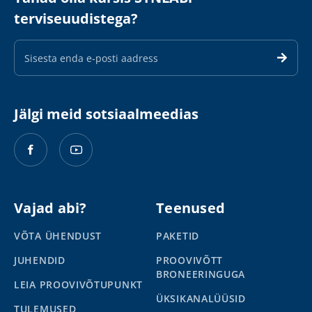
terviseuudistega?
E-
maili
aadress
Jälgi meid sotsiaalmeedias
Vajad abi?
Teenused
VÕTA ÜHENDUST
PAKETID
JUHENDID
PROOVIVÕTT
BRONEERINGUGA
LEIA PROOVIVÕTUPUNKT
ÜKSIKANALÜÜSID
TULEMUSED