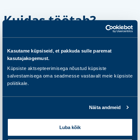
Kuidas töötab?
Kasutame küpsiseid, et pakkuda sulle paremat
samm 1
kasutajakogemust.
Vali ja osta pakett või
Küpsiste aktsepteerimisega nõustud küpsiste
üksikanalüüsid
salvestamisega oma seadmesse vastavalt meie küpsiste
poliitikale.
samm 2
Valmistu proovi andmiseks
Näita andmeid
Luba kõik
samm 3
Anna proov