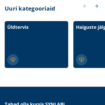
Uuri kategooriaid
Üldtervis
Haiguste jäl
Tahad olla kursis SYNLABi