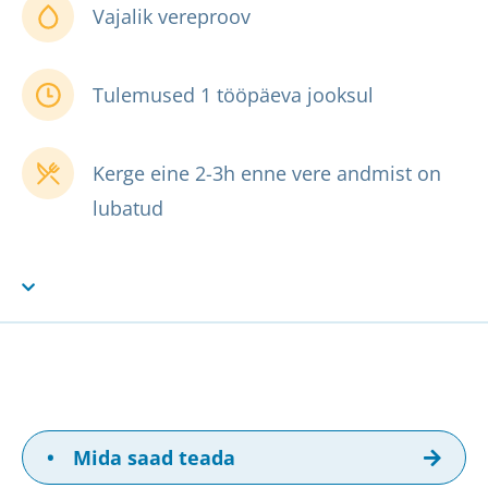
Vajalik vereproov
Tulemused 1 tööpäeva jooksul
Kerge eine 2-3h enne vere andmist on
lubatud
•
Mida saad teada