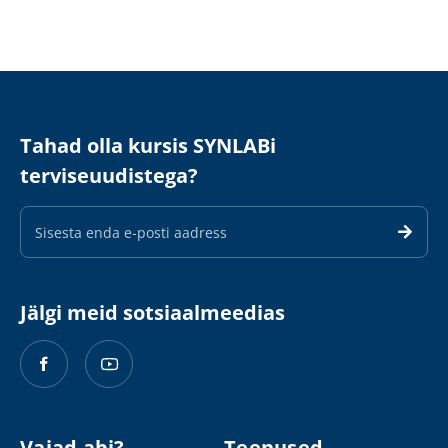
Tahad olla kursis SYNLABi
terviseuudistega?
E-
maili
aadress
Jälgi meid sotsiaalmeedias
Vajad abi?
Teenused