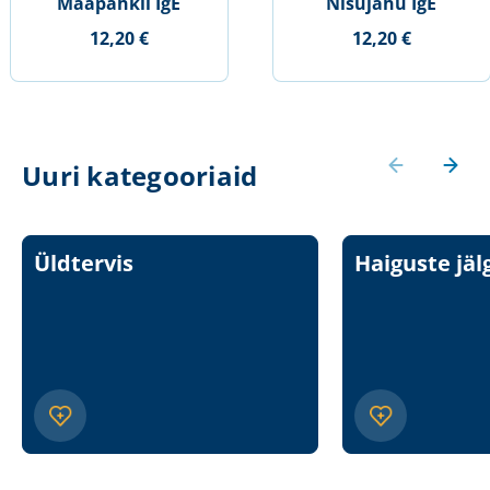
Maapähkli IgE
Nisujahu IgE
12,20 €
12,20 €
Uuri kategooriaid
Üldtervis
Haiguste jäl