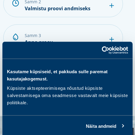
samm 2
Valmistu proovi andmiseks
samm 3
Anna proov
samm 4
Kasutame küpsiseid, et pakkuda sulle paremat
Tulemuste saamine ja järgmised
kasutajakogemust.
sammud
Küpsiste aktsepteerimisega nõustud küpsiste
salvestamisega oma seadmesse vastavalt meie küpsiste
poliitikale.
Näita andmeid