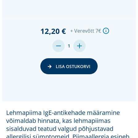
12,20 €
+ Verevõtt 7€
MENGE
MENGE
1
VON
VON
UNDEFINED
UNDEFINED
VERRINGERN
ERHÖHEN
LISA OSTUKORVI
Lehmapiima IgE-antikehade määramine
võimaldab hinnata, kas lehmapiimas
sisalduvad teatud valgud põhjustavad
allergilisi sümptomeid. Piimaallergia esineb