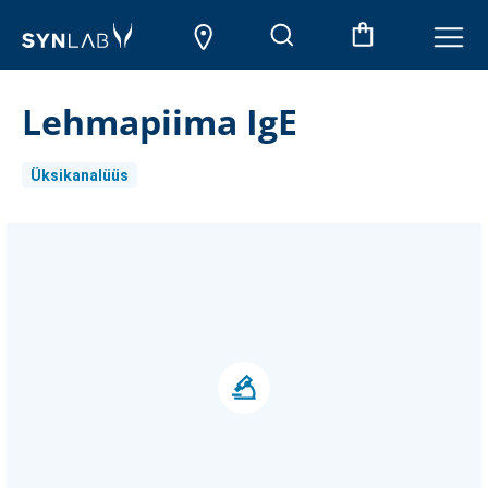
Lehmapiima IgE
Üksikanalüüs
Aktueller
Lagerbestand: