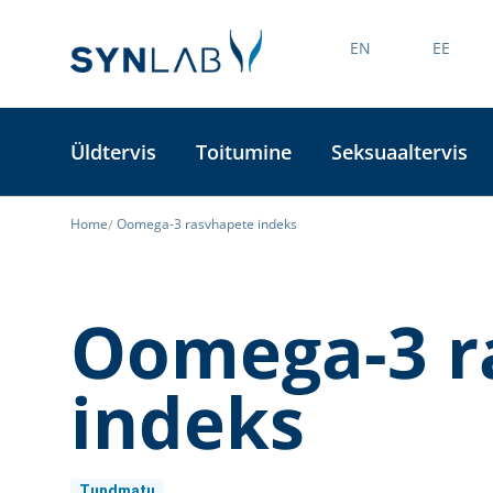
EN
EE
Üldtervis
Toitumine
Seksuaaltervis
Home
Oomega-3 rasvhapete indeks
Oomega-3 r
indeks
Tundmatu