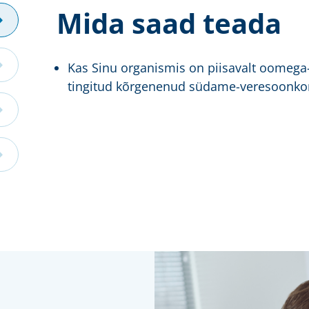
Mida saad teada
Kas Sinu organismis on piisavalt oomega
tingitud kõrgenenud südame-veresoonkon