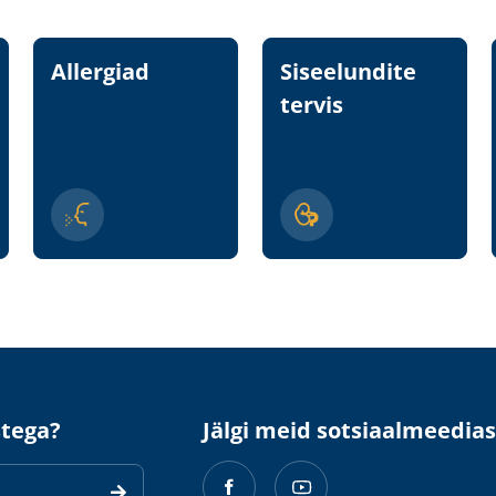
Allergiad
Siseelundite
tervis
stega?
Jälgi meid sotsiaalmeedias