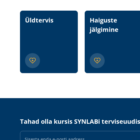
Üldtervis
Haiguste
jälgimine
Tahad olla kursis SYNLABi terviseuudi
E-
maili