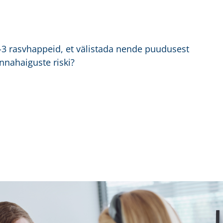
-3 rasvhappeid, et välistada nende puudusest
nahaiguste riski?