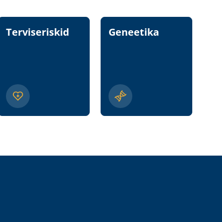
Terviseriskid
Geneetika
T