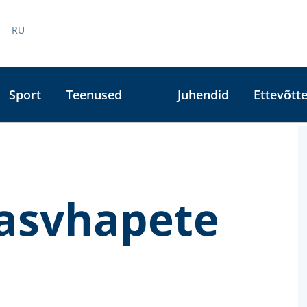
RU
Sport
Teenused
Juhendid
Ettevõtte
|
A
L
asvhapete