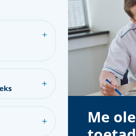
eks
Me ole
toetad