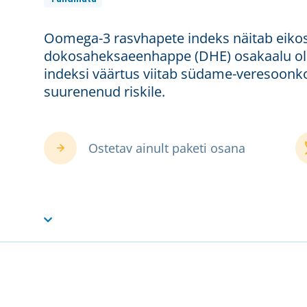
Oomega-3 rasvhapete indeks näitab eiko
dokosaheksaeenhappe (DHE) osakaalu olu
indeksi väärtus viitab südame-veresoonk
suurenenud riskile.
Ostetav ainult paketi osana