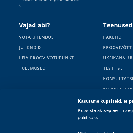
aadress
Vajad abi?
Teenused
VÕTA ÜHENDUST
PAKETID
JUHENDID
PROOVIVÕTT
LEIA PROOVIVÕTUPUNKT
ÜKSIKANALÜ
TULEMUSED
TESTI ISE
KONSULTATS
KINKEKAARDI
SYNLABI BUS
Kasutame küpsiseid, et p
LAPSED
Küpsiste aktsepteerimise
poliitikale.