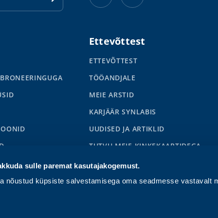
Ettevõttest
ETTEVÕTTEST
 BRONEERINGUGA
TÖÖANDJALE
ÜSID
MEIE ARSTID
KARJÄÄR SYNLABIS
IOONID
UUDISED JA ARTIKLID
D
TUTVU MEIE KINKEKAARTIDEGA
S
akkuda sulle paremat kasutajakogemust.
ga nõustud küpsiste salvestamisega oma seadmesse vastavalt m