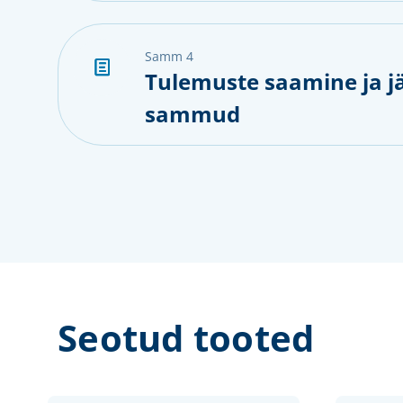
samm 4
Tulemuste saamine ja j
sammud
Seotud tooted