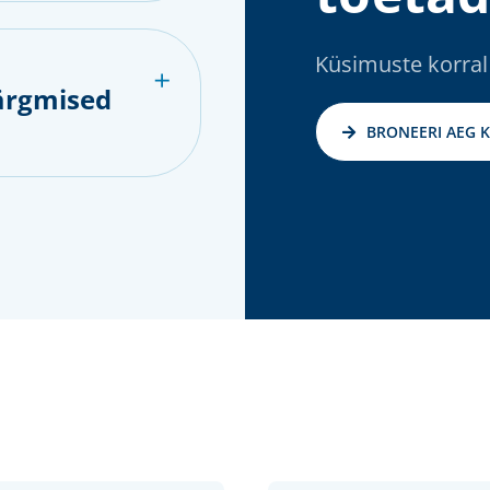
Küsimuste korral
ärgmised
BRONEERI AEG 