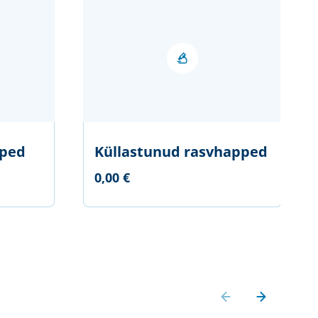
pped
Küllastunud rasvhapped
0,00 €