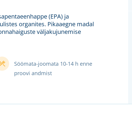
sapentaeenhappe (EPA) ja
listes organites. Pikaaegne madal
onnahaiguste väljakujunemise
Söömata-joomata 10-14 h enne
proovi andmist