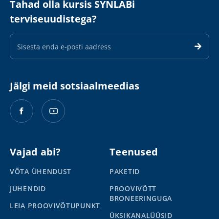
Tahad olla kursis SYNLABi
terviseuudistega?
E-
maili
aadress
Jälgi meid sotsiaalmeedias
Vajad abi?
Teenused
VÕTA ÜHENDUST
PAKETID
JUHENDID
PROOVIVÕTT
BRONEERINGUGA
LEIA PROOVIVÕTUPUNKT
ÜKSIKANALÜÜSID