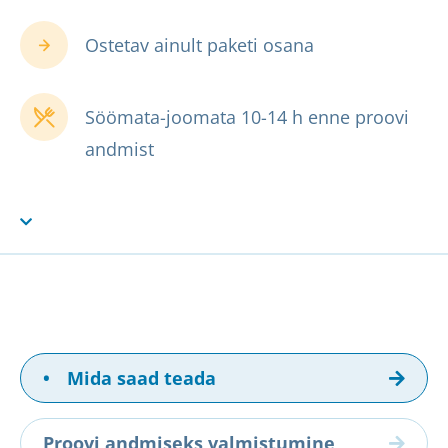
Ostetav ainult paketi osana
Söömata-joomata 10-14 h enne proovi
andmist
•
Mida saad teada
Proovi andmiseks valmistumine