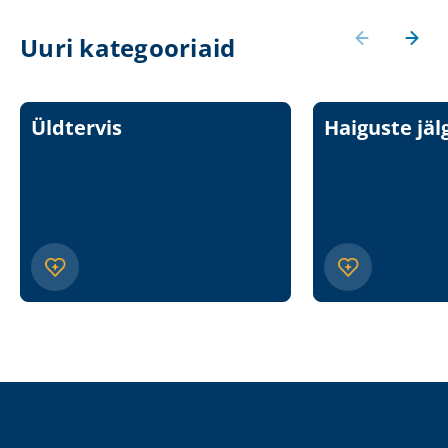
Uuri kategooriaid
Üldtervis
Haiguste jäl