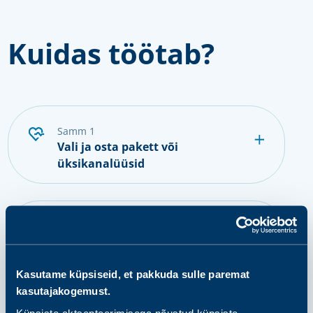
Kuidas töötab?
samm 1
Vali ja osta pakett või
üksikanalüüsid
samm 2
Valmistu proovi andmiseks
Kasutame küpsiseid, et pakkuda sulle paremat
kasutajakogemust.
samm 3
Küpsiste aktsepteerimisega nõustud küpsiste