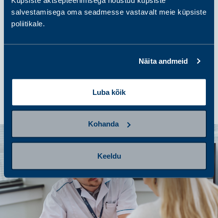
Anna proov
salvestamisega oma seadmesse vastavalt meie küpsiste
poliitikale.
samm 4
Tulemuste saamine ja järgmised
Näita andmeid
sammud
Luba kõik
Kohanda
Keeldu