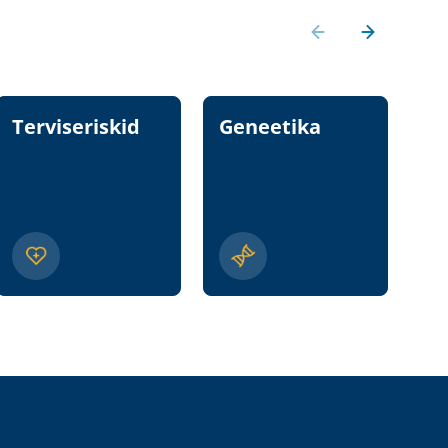
Terviseriskid
Geneetika
T