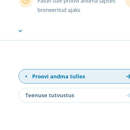
Palun tule proovi andma täpselt
broneeritud ajaks
•
Proovi andma tulles
Teenuse tutvustus