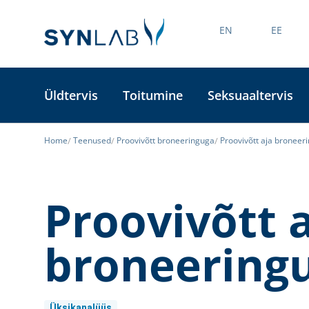
EN
EE
Üldtervis
Toitumine
Seksuaaltervis
Home
Teenused
Proovivõtt broneeringuga
Proovivõtt aja broneer
Proovivõtt 
broneering
Üksikanalüüs