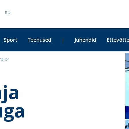
RU
Sport
Teenused
Juhendid
Ettevõtte
|
inguga
A
L
aja
uga