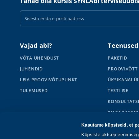
Tahad olla kursis SYNLABi terviseuudi
E-
maili
aadress
Vajad abi?
Teenused
VÕTA ÜHENDUST
PAKETID
JUHENDID
PROOVIVÕTT
LEIA PROOVIVÕTUPUNKT
ÜKSIKANALÜ
TULEMUSED
TESTI ISE
KONSULTATS
KINKEKAARDI
SYNLABI BUS
Kasutame küpsiseid, et p
LAPSED
Küpsiste aktsepteerimise