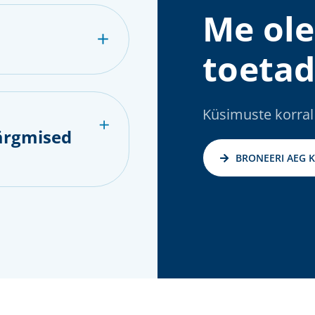
Me ole
toetad
Küsimuste korral
ärgmised
BRONEERI AEG 