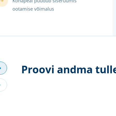
Kohapeal puudub siseruumis
ootamise võimalus
Proovi andma tull