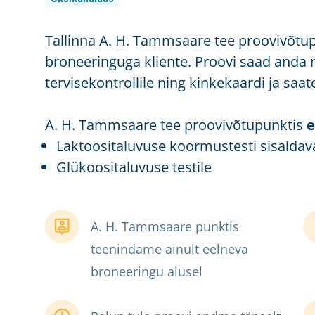
Tallinna A. H. Tammsaare tee proovivõtu
broneeringuga kliente. Proovi saad anda n
tervisekontrollile ning kinkekaardi ja saate
A. H. Tammsaare tee proovivõtupunktis
e
Laktoositaluvuse koormustesti sisaldav
Glükoositaluvuse testile
A. H. Tammsaare punktis
teenindame ainult eelneva
broneeringu alusel