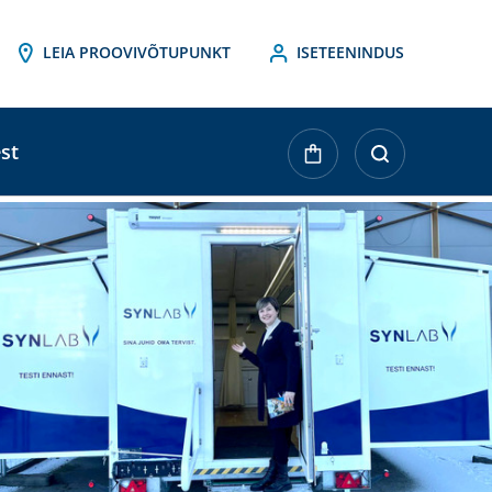
LEIA PROOVIVÕTUPUNKT
ISETEENINDUS
st
ktueller
agerbestand: