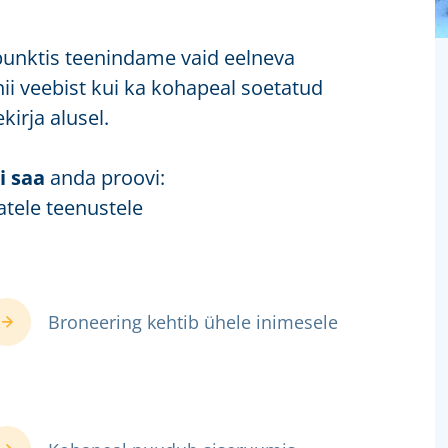
punktis teenindame vaid eelneva
ii veebist kui ka kohapeal soetatud
kirja alusel.
i saa
anda proovi:
atele teenustele
Broneering kehtib ühele inimesele