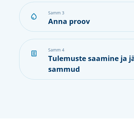
samm 3
Anna proov
samm 4
Tulemuste saamine ja j
sammud