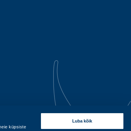
Luba kõik
eie küpsiste