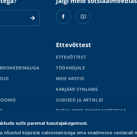
stega?
Jälgi meid sotsiaalmeedias
Ettevõttest
ETTEVÕTTEST
 BRONEERINGUGA
TÖÖANDJALE
ÜSID
MEIE ARSTID
KARJÄÄR SYNLABIS
IOONID
UUDISED JA ARTIKLID
D
TUTVU MEIE KINKEKAARTIDEGA
S
akkuda sulle paremat kasutajakogemust.
ga nõustud küpsiste salvestamisega oma seadmesse vastavalt m