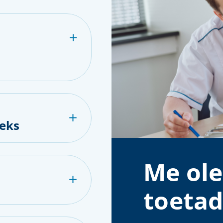
eks
Me ole
toetad