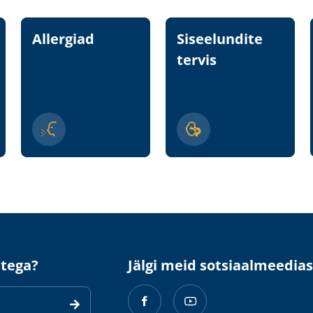
Allergiad
Siseelundite
tervis
stega?
Jälgi meid sotsiaalmeedias