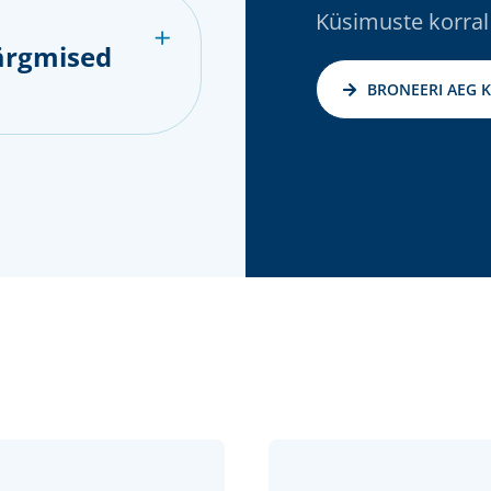
Küsimuste korral
ärgmised
BRONEERI AEG 