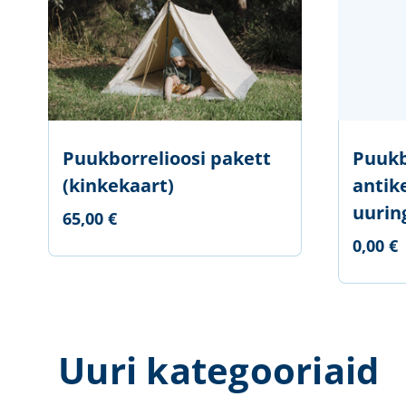
Puukborrelioosi pakett
Puukb
(kinkekaart)
antik
uurin
65,00 €
0,00 €
Uuri kategooriaid