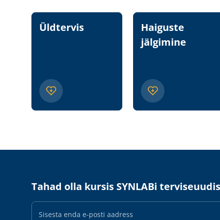
Üldtervis
Haiguste
jälgimine
Tahad olla kursis SYNLABi terviseuudi
E-
maili
aadress