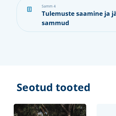
samm 4
Tulemuste saamine ja j
sammud
Seotud tooted