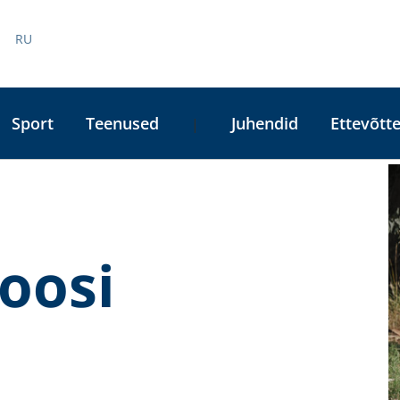
RU
Sport
Teenused
Juhendid
Ettevõtte
|
A
L
oosi