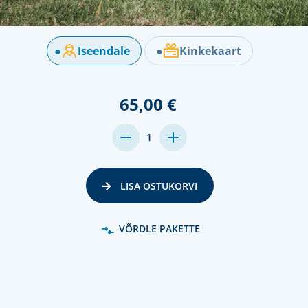
●
Iseendale
●
Kinkekaart
65,00 €
MENGE
MENGE
1
VON
VON
UNDEFINED
UNDEFINED
VERRINGERN
ERHÖHEN
LISA OSTUKORVI
VÕRDLE PAKETTE