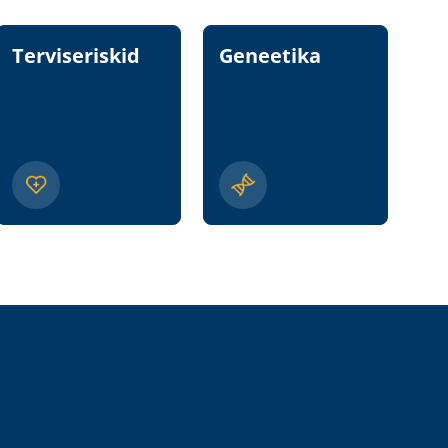
Terviseriskid
Geneetika
T