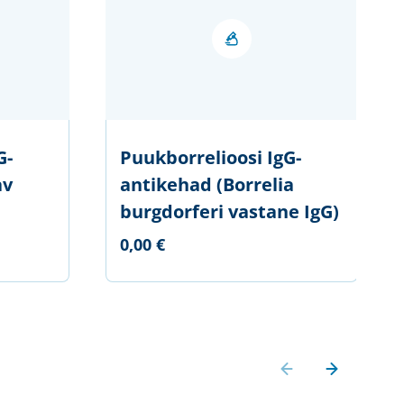
G-
Puukborrelioosi IgG-
av
antikehad (Borrelia
burgdorferi vastane IgG)
0,00 €