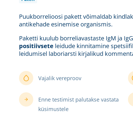
Puukborrelioosi pakett võimaldab kindlaks
antikehade esinemise organismis.
Paketti kuulub borreliavastaste IgM ja I
positiivsete
leidude kinnitamine spetsiif
leidumisel laboriarsti kirjalikud komment
Vajalik vereproov
Enne testimist palutakse vastata
küsimustele