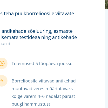
 teha puukborrelioosile viitavate
gG antikehade sõeluuring, esmaste
ilisemate testidega ning antikehade
aarid.
Tulemused 5 tööpäeva jooksul
Borrelioosile viitavad antikehad
muutuvad veres määrtatavaks
kõige varem 4–6 nädalat pärast
puugi hammustust