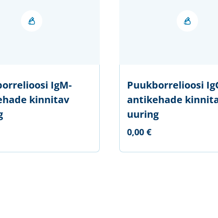
orrelioosi IgM-
Puukborrelioosi Ig
ehade kinnitav
antikehade kinnit
g
uuring
0,00 €