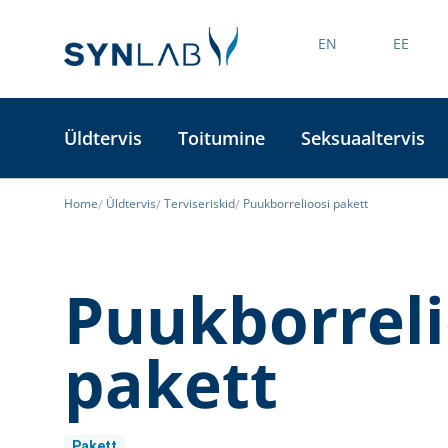
EN
EE
Üldtervis
Toitumine
Seksuaaltervis
Home
Üldtervis
Terviseriskid
Puukborrelioosi pakett
Puukborreli
pakett
Pakett