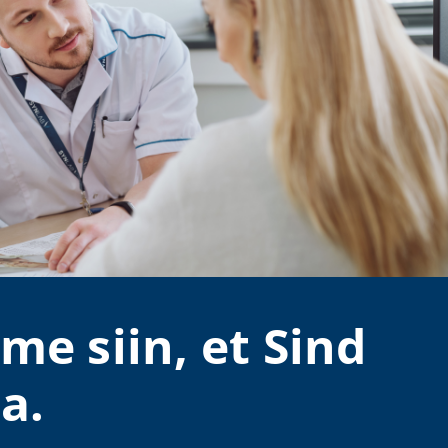
me siin, et Sind
a.