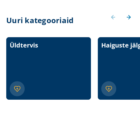
Uuri kategooriaid
Üldtervis
Haiguste jäl