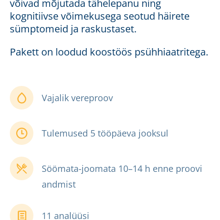
võivad mõjutada tähelepanu ning
kognitiivse võimekusega seotud häirete
sümptomeid ja raskustaset.
Pakett on loodud koostöös psühhiaatritega.
Vajalik vereproov
Tulemused 5 tööpäeva jooksul
Söömata-joomata 10–14 h enne proovi
andmist
11 analüüsi