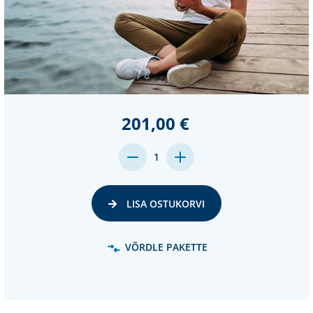
201,00 €
MENGE
MENGE
1
VON
VON
UNDEFINED
UNDEFINED
VERRINGERN
ERHÖHEN
LISA OSTUKORVI
VÕRDLE PAKETTE