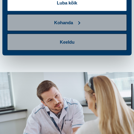
Luba kõik
Kohanda
samm 4
Tulemuste saamine ja järgmised
sammud
Keeldu