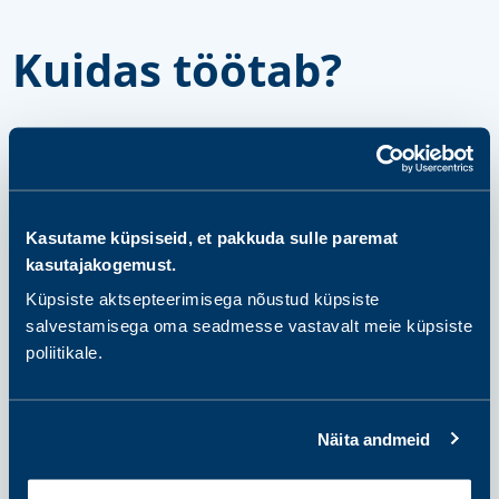
Kuidas töötab?
samm 1
Vali ja osta pakett või
Kasutame küpsiseid, et pakkuda sulle paremat
üksikanalüüsid
kasutajakogemust.
Küpsiste aktsepteerimisega nõustud küpsiste
salvestamisega oma seadmesse vastavalt meie küpsiste
samm 2
poliitikale.
Valmistu proovi andmiseks
Näita andmeid
samm 3
Anna proov