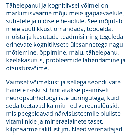
Tähelepanul ja kognitiivsel võimel on
märkimisväärne mõju meie igapäevaelule,
suhetele ja üldisele heaolule. See mõjutab
meie suutlikkust omandada, töödelda,
mõista ja kasutada teadmisi ning tegeleda
erinevate kognitiivsete ülesannetega nagu
mõtlemine, õppimine, mälu, tähelepanu,
keelekasutus, probleemide lahendamine ja
otsustusvõime.
Vaimset võimekust ja sellega seonduvate
häirete raskust hinnatakse peamiselt
neuropsühholoogiliste uuringutega, kuid
seda toetavad ka mitmed vereanalüüsid,
mis peegeldavad närvisüsteemile oluliste
vitamiinide ja mineraalainete taset,
kilpnäärme talitlust jm. Need verenäitajad