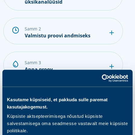
üksikanalüüsid
samm 2
Valmistu proovi andmiseks
samm 3
Anna proov
samm 4
Kasutame küpsiseid, et pakkuda sulle paremat
Tulemuste saamine ja järgmised
kasutajakogemust.
sammud
Küpsiste aktsepteerimisega nõustud küpsiste
salvestamisega oma seadmesse vastavalt meie küpsiste
poliitikale.