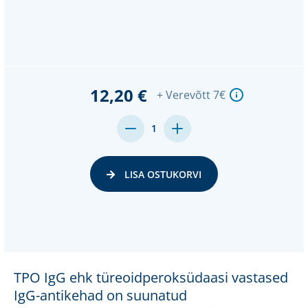
12,20 €
+ Verevõtt 7€
MENGE
MENGE
1
VON
VON
UNDEFINED
UNDEFINED
VERRINGERN
ERHÖHEN
LISA OSTUKORVI
TPO IgG ehk türeoidperoksüdaasi vastased
IgG-antikehad on suunatud