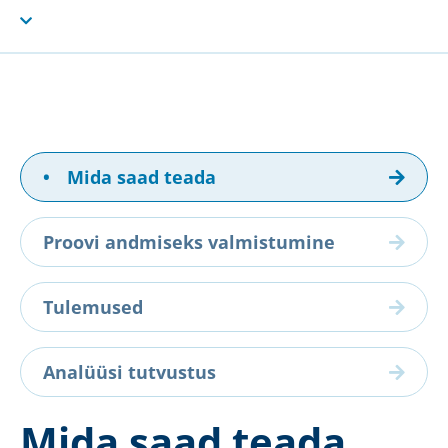
•
Mida saad teada
Proovi andmiseks valmistumine
Tulemused
Analüüsi tutvustus
Mida saad teada