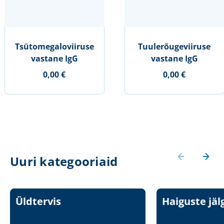
Tsütomegaloviiruse
Tuulerõugeviiruse
vastane IgG
vastane IgG
0,00 €
0,00 €
Uuri kategooriaid
Üldtervis
Haiguste jäl