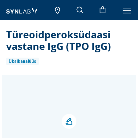
Türeoidperoksüdaasi
vastane IgG (TPO IgG)
Üksikanalüüs
Aktueller
Lagerbestand: