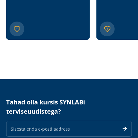
Tahad olla kursis SYNLABi
terviseuudistega?
E-
maili
aadress