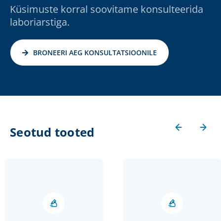
Küsimuste korral soovitame konsulteerida
laboriarstiga.
BRONEERI AEG KONSULTATSIOONILE
Seotud tooted