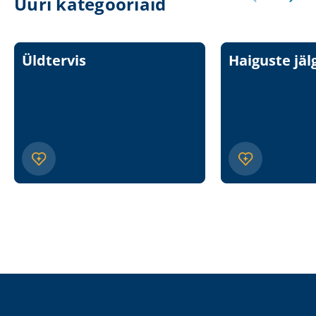
Uuri kategooriaid
Üldtervis
Haiguste jäl