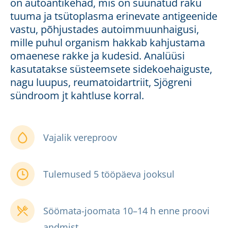
on autoantikehad, mis on suunatud raku
tuuma ja tsütoplasma erinevate antigeenide
vastu, põhjustades autoimmuunhaigusi,
mille puhul organism hakkab kahjustama
omaenese rakke ja kudesid. Analüüsi
kasutatakse süsteemsete sidekoehaiguste,
nagu luupus, reumatoidartriit, Sjögreni
sündroom jt kahtluse korral.
Vajalik vereproov
Tulemused 5 tööpäeva jooksul
Söömata-joomata 10–14 h enne proovi
andmist