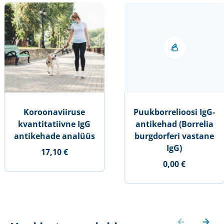
Koroonaviiruse
Puukborrelioosi IgG-
kvantitatiivne IgG
antikehad (Borrelia
antikehade analüüs
burgdorferi vastane
IgG)
17,10 €
0,00 €