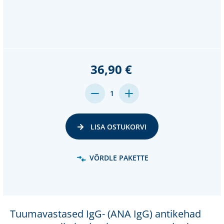
36,90 €
MENGE
MENGE
1
VON
VON
UNDEFINED
UNDEFINED
VERRINGERN
ERHÖHEN
LISA OSTUKORVI
VÕRDLE PAKETTE
Tuumavastased IgG- (ANA IgG) antikehad