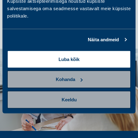
samm 4
Küpsiste aktsepteerimisega nõustud küpsiste
Tulemuste saamine ja järgmised
salvestamisega oma seadmesse vastavalt meie küpsiste
sammud
poliitikale.
Näita andmeid
Luba kõik
Kohanda
Keeldu