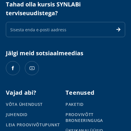
Tahad olla kursis SYNLABi
terviseuudistega?
E-
maili
aadress
Jälgi meid sotsiaalmeedias
Vajad abi?
Teenused
VÕTA ÜHENDUST
PAKETID
JUHENDID
PROOVIVÕTT
BRONEERINGUGA
LEIA PROOVIVÕTUPUNKT
ÜKSIKANALÜÜSID