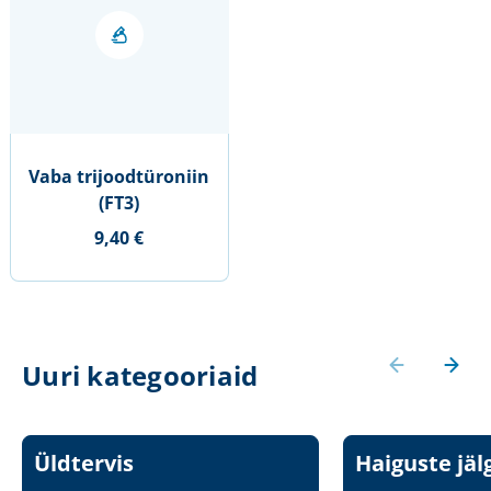
Vaba trijoodtüroniin
(FT3)
9,40 €
Uuri kategooriaid
Üldtervis
Haiguste jäl