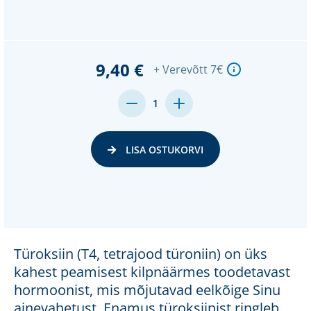
9,40 €
+ Verevõtt 7€
MENGE
MENGE
1
VON
VON
UNDEFINED
UNDEFINED
VERRINGERN
ERHÖHEN
LISA OSTUKORVI
Türoksiin (T4, tetrajood türoniin) on üks
kahest peamisest kilpnäärmes toodetavast
hormoonist, mis mõjutavad eelkõige Sinu
ainevahetust. Enamus türoksiinist ringleb