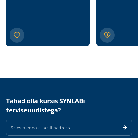
Tahad olla kursis SYNLABi
terviseuudistega?
E-
maili
aadress