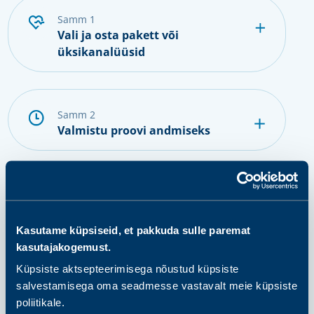
samm 1
Vali ja osta pakett või
üksikanalüüsid
samm 2
Valmistu proovi andmiseks
samm 3
Anna proov
Kasutame küpsiseid, et pakkuda sulle paremat
kasutajakogemust.
Küpsiste aktsepteerimisega nõustud küpsiste
samm 4
salvestamisega oma seadmesse vastavalt meie küpsiste
Tulemuste saamine ja järgmised
poliitikale.
sammud