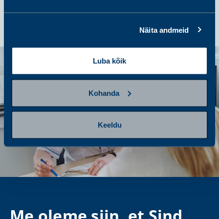
Näita andmeid
Luba kõik
Kohanda
Keeldu
Me oleme siin, et Sind