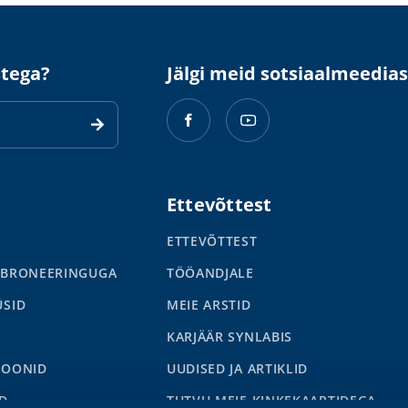
stega?
Jälgi meid sotsiaalmeedias
Ettevõttest
ETTEVÕTTEST
 BRONEERINGUGA
TÖÖANDJALE
ÜSID
MEIE ARSTID
KARJÄÄR SYNLABIS
IOONID
UUDISED JA ARTIKLID
D
TUTVU MEIE KINKEKAARTIDEGA