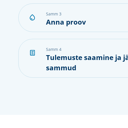
samm 3
Anna proov
samm 4
Tulemuste saamine ja j
sammud