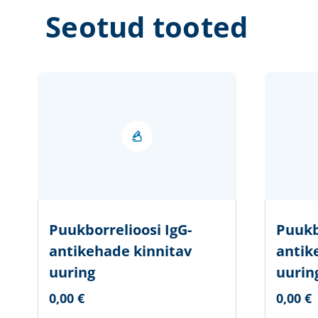
Seotud tooted
Puukborrelioosi IgG-
Puukb
antikehade kinnitav
antik
uuring
uurin
0,00 €
0,00 €