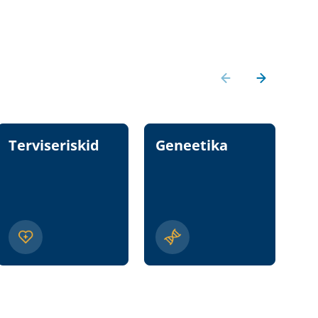
Terviseriskid
Geneetika
T