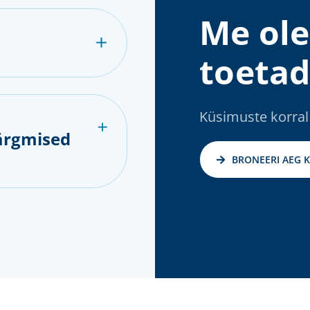
Me ole
toetad
Küsimuste korral
ärgmised
BRONEERI AEG 