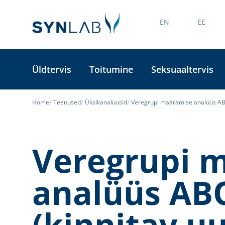
EN
EE
Üldtervis
Toitumine
Seksuaaltervis
Home
Teenused
Üksikanalüüsid
Veregrupi määramise analüüs AB
Veregrupi 
analüüs A
(kinnitav uu