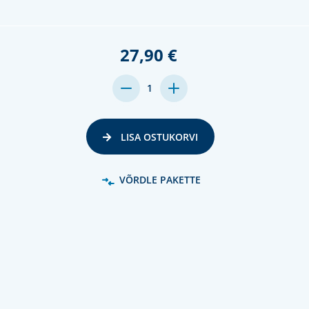
27,90 €
MENGE
MENGE
1
VON
VON
UNDEFINED
UNDEFINED
VERRINGERN
ERHÖHEN
LISA OSTUKORVI
VÕRDLE PAKETTE