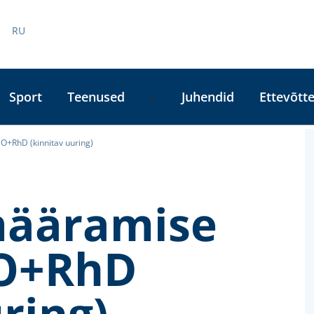
RU
Sport
Teenused
Juhendid
Ettevõtte
|
O+RhD (kinnitav uuring)
A
L
määramise
BO+RhD
ring)