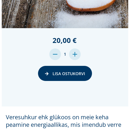
20,00 €
MENGE
MENGE
1
VON
VON
UNDEFINED
UNDEFINED
VERRINGERN
ERHÖHEN
LISA OSTUKORVI
Veresuhkur ehk glükoos on meie keha
peamine energiaallikas, mis imendub verre