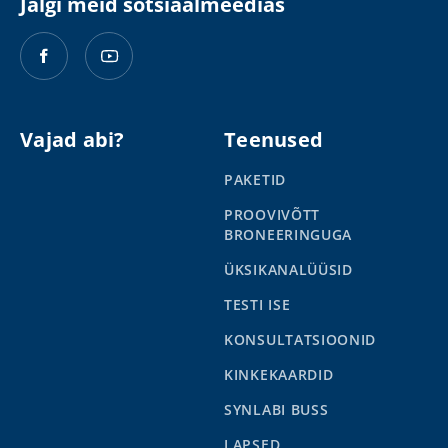
Jälgi meid sotsiaalmeedias
Vajad abi?
Teenused
PAKETID
PROOVIVÕTT
BRONEERINGUGA
ÜKSIKANALÜÜSID
TESTI ISE
KONSULTATSIOONID
KINKEKAARDID
SYNLABI BUSS
LAPSED