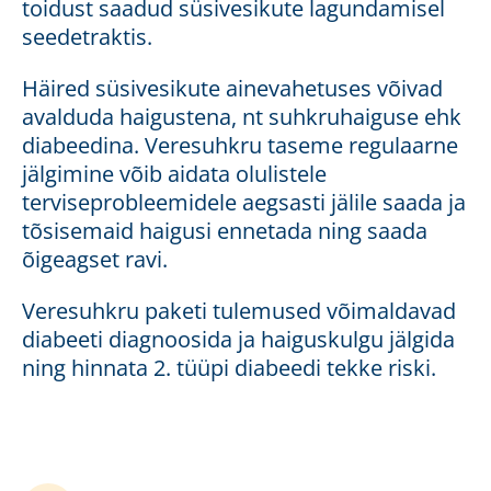
toidust saadud süsivesikute lagundamisel
seedetraktis.
Häired süsivesikute ainevahetuses võivad
avalduda haigustena, nt suhkruhaiguse ehk
diabeedina. Veresuhkru taseme regulaarne
jälgimine võib aidata olulistele
terviseprobleemidele aegsasti jälile saada ja
tõsisemaid haigusi ennetada ning saada
õigeagset ravi.
Veresuhkru paketi tulemused võimaldavad
diabeeti diagnoosida ja haiguskulgu jälgida
ning hinnata 2. tüüpi diabeedi tekke riski.