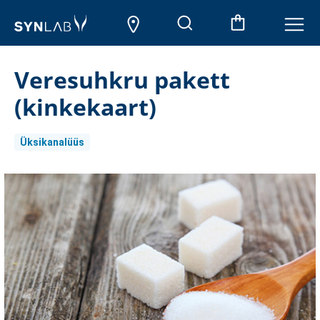
Veresuhkru pakett
(kinkekaart)
Üksikanalüüs
Aktueller
Lagerbestand: