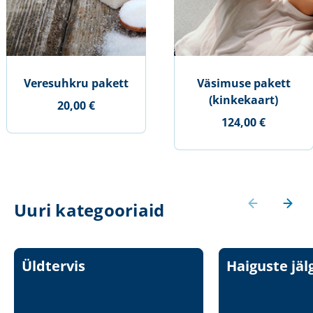
Veresuhkru pakett
Väsimuse pakett
(kinkekaart)
20,00 €
124,00 €
Uuri kategooriaid
Üldtervis
Haiguste jäl