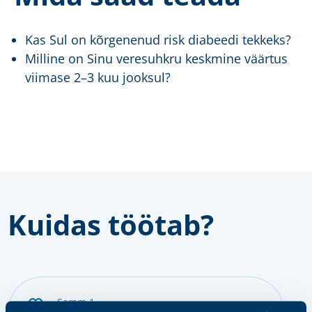
Kas Sul on kõrgenenud risk diabeedi tekkeks?
Milline on Sinu veresuhkru keskmine väärtus
viimase 2–3 kuu jooksul?
Kuidas töötab?
samm 1