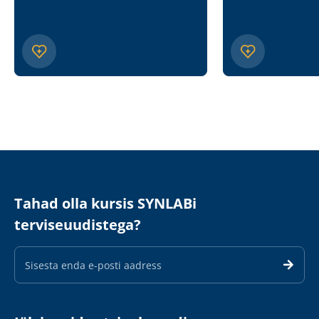
Tahad olla kursis SYNLABi
terviseuudistega?
E-
maili
aadress