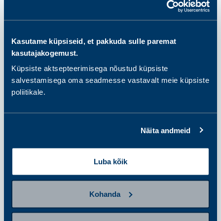
Vali ja osta pakett või
üksikanalüüsid
Kasutame küpsiseid, et pakkuda sulle paremat
kasutajakogemust.
samm 2
Küpsiste aktsepteerimisega nõustud küpsiste
Valmistu proovi andmiseks
salvestamisega oma seadmesse vastavalt meie küpsiste
poliitikale.
samm 3
Anna proov
Näita andmeid
Luba kõik
samm 4
Tulemuste saamine ja järgmised
sammud
Kohanda