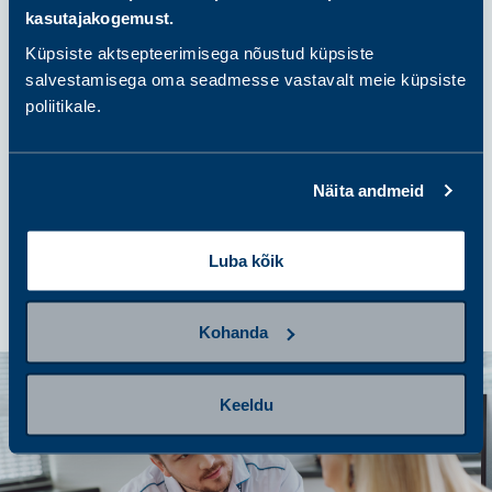
kasutajakogemust.
Küpsiste aktsepteerimisega nõustud küpsiste
samm 3
salvestamisega oma seadmesse vastavalt meie küpsiste
Anna proov
poliitikale.
samm 4
Näita andmeid
Tulemuste saamine ja järgmised
sammud
Luba kõik
Kohanda
Keeldu