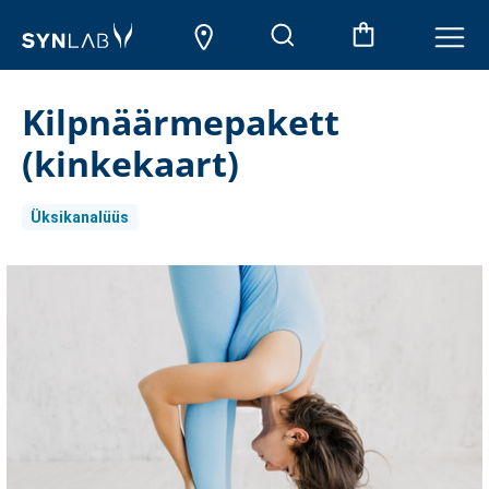
Kilpnäärmepakett
(kinkekaart)
Üksikanalüüs
Aktueller
Lagerbestand: