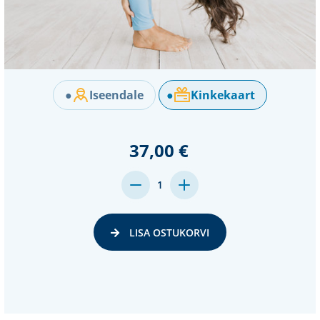
●
Iseendale
●
Kinkekaart
37,00 €
MENGE
MENGE
1
VON
VON
UNDEFINED
UNDEFINED
VERRINGERN
ERHÖHEN
LISA OSTUKORVI