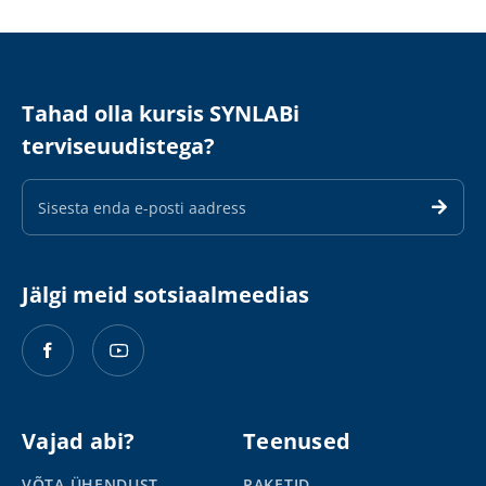
Tahad olla kursis SYNLABi
terviseuudistega?
E-
maili
aadress
Jälgi meid sotsiaalmeedias
Vajad abi?
Teenused
VÕTA ÜHENDUST
PAKETID