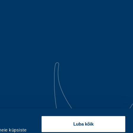
Luba kõik
eie küpsiste