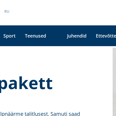
RU
Sport
Teenused
Juhendid
Ettevõtte
|
A
L
pakett
lpnäärme talitlusest. Samuti saad