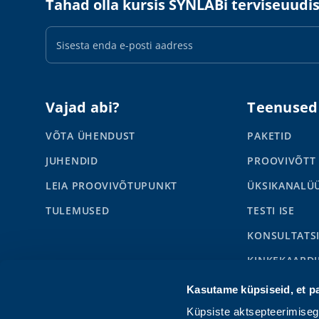
Tahad olla kursis SYNLABi terviseuudi
E-
maili
aadress
Vajad abi?
Teenused
VÕTA ÜHENDUST
PAKETID
JUHENDID
PROOVIVÕTT
LEIA PROOVIVÕTUPUNKT
ÜKSIKANALÜ
TULEMUSED
TESTI ISE
KONSULTATS
KINKEKAARDI
SYNLABI BUS
Kasutame küpsiseid, et p
LAPSED
Küpsiste aktsepteerimise