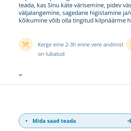
teada, kas Sinu käte värisemine, pidev vä
väljalangemine, sagedane higistamine ja
kõikumine võib olla tingitud kilpnäärme h
Kerge eine 2-3h enne vere andmist
on lubatud
•
Mida saad teada