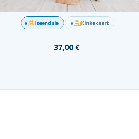
●
Iseendale
●
Kinkekaart
37,00 €