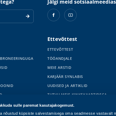
stega?
Jälgi meid sotsiaalmeedias
Ettevõttest
ETTEVÕTTEST
 BRONEERINGUGA
TÖÖANDJALE
ÜSID
MEIE ARSTID
KARJÄÄR SYNLABIS
IOONID
UUDISED JA ARTIKLID
D
TUTVU MEIE KINKEKAARTIDEGA
S
akkuda sulle paremat kasutajakogemust.
ga nõustud küpsiste salvestamisega oma seadmesse vastavalt m