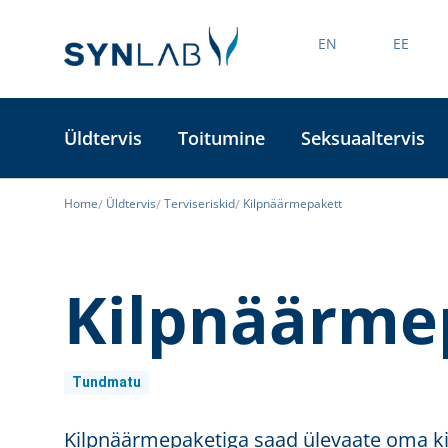
EN
EE
Üldtervis
Toitumine
Seksuaaltervis
Home
Üldtervis
Terviseriskid
Kilpnäärmepakett
Kilpnäärme
Tundmatu
Kilpnäärmepaketiga saad ülevaate oma ki