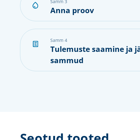
samm 3
Anna proov
samm 4
Tulemuste saamine ja j
sammud
Seotud tooted