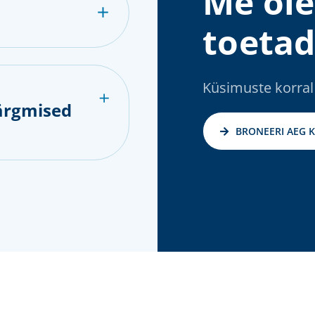
Me ole
toetad
Küsimuste korral
ärgmised
BRONEERI AEG 