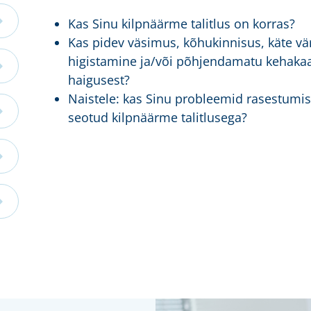
Kas Sinu kilpnäärme talitlus on korras?
Kas pidev väsimus, kõhukinnisus, käte vär
higistamine ja/või põhjendamatu kehakaa
haigusest?
Naistele: kas Sinu probleemid rasestumis
seotud kilpnäärme talitlusega?