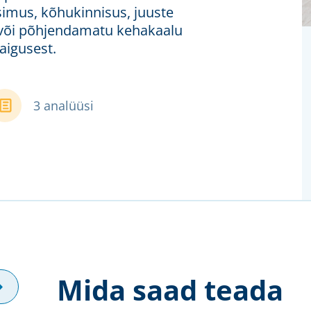
simus, kõhukinnisus, juuste
/või põhjendamatu kehakaalu
aigusest.
3 analüüsi
Mida saad teada