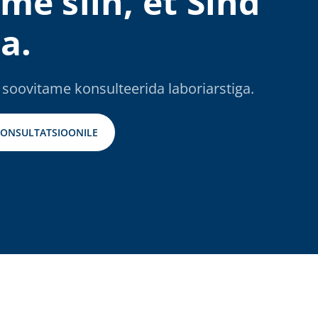
me siin, et Sind
a.
 soovitame konsulteerida laboriarstiga.
KONSULTATSIOONILE