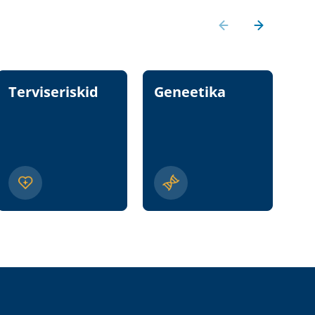
Terviseriskid
Geneetika
T