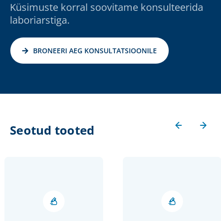
Küsimuste korral soovitame konsulteerida
laboriarstiga.
BRONEERI AEG KONSULTATSIOONILE
Seotud tooted