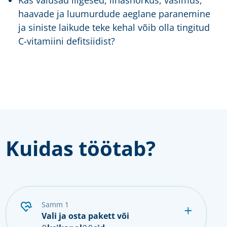
Kas valusad liigesed, lihasnõrkus, väsimus,
haavade ja luumurdude aeglane paranemine
ja siniste laikude teke kehal võib olla tingitud
C-vitamiini defitsiidist?
Kuidas töötab?
samm 1
Vali ja osta pakett või