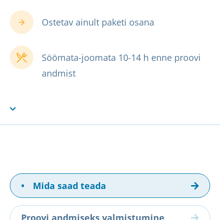
Ostetav ainult paketi osana
Söömata-joomata 10-14 h enne proovi
andmist
•
Mida saad teada
Proovi andmiseks valmistumine