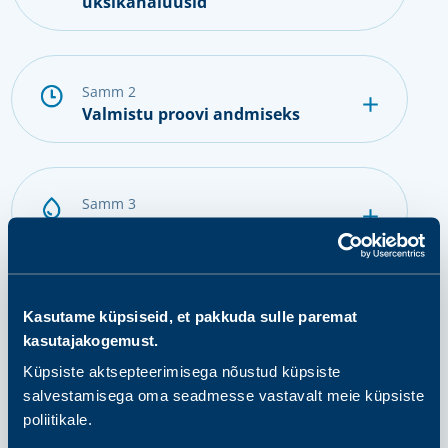
üksikanalüüsid
samm 2
Valmistu proovi andmiseks
samm 3
Anna proov
samm 4
Kasutame küpsiseid, et pakkuda sulle paremat
Tulemuste saamine ja järgmised
kasutajakogemust.
sammud
Küpsiste aktsepteerimisega nõustud küpsiste
salvestamisega oma seadmesse vastavalt meie küpsiste
poliitikale.