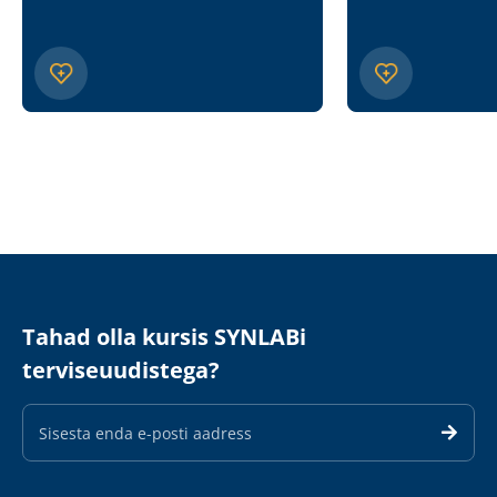
Tahad olla kursis SYNLABi
terviseuudistega?
E-
maili
aadress