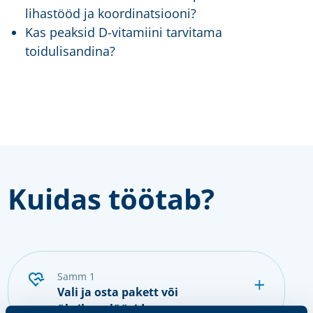
lihastööd ja koordinatsiooni?
Kas peaksid D-vitamiini tarvitama
toidulisandina?
Kuidas töötab?
samm 1
Vali ja osta pakett või
üksikanalüüsid