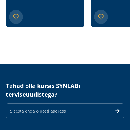
Tahad olla kursis SYNLABi
terviseuudistega?
E-
maili
aadress