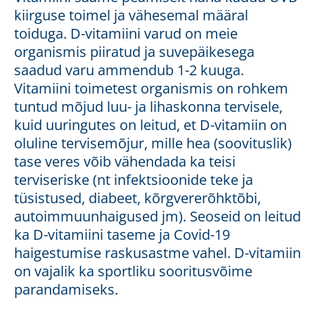
kiirguse toimel ja vähesemal määral
toiduga. D-vitamiini varud on meie
organismis piiratud ja suvepäikesega
saadud varu ammendub 1-2 kuuga.
Vitamiini toimetest organismis on rohkem
tuntud mõjud luu- ja lihaskonna tervisele,
kuid uuringutes on leitud, et D-vitamiin on
oluline tervisemõjur, mille hea (soovituslik)
tase veres võib vähendada ka teisi
terviseriske (nt infektsioonide teke ja
tüsistused, diabeet, kõrgvererõhktõbi,
autoimmuunhaigused jm). Seoseid on leitud
ka D-vitamiini taseme ja Covid-19
haigestumise raskusastme vahel. D-vitamiin
on vajalik ka sportliku sooritusvõime
parandamiseks.