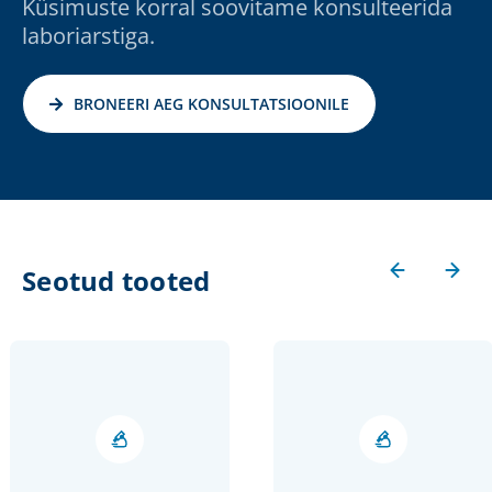
Küsimuste korral soovitame konsulteerida
laboriarstiga.
BRONEERI AEG KONSULTATSIOONILE
Seotud tooted