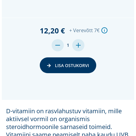
12,20 €
+ Verevõtt 7€
MENGE
MENGE
1
VON
VON
UNDEFINED
UNDEFINED
VERRINGERN
ERHÖHEN
LISA OSTUKORVI
D-vitamiin on rasvlahustuv vitamiin, mille
aktiivsel vormil on organismis
steroidhormoonile sarnaseid toimeid.
Vitamiini saame peamiselt naha kaudu UVB