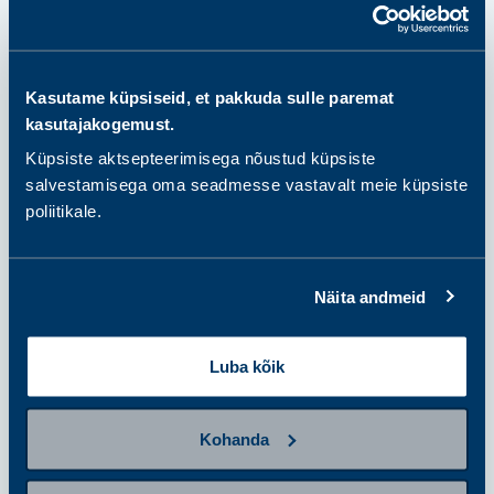
samm 2
Kasutame küpsiseid, et pakkuda sulle paremat
Valmistu proovi andmiseks
kasutajakogemust.
Küpsiste aktsepteerimisega nõustud küpsiste
salvestamisega oma seadmesse vastavalt meie küpsiste
poliitikale.
samm 3
Anna proov
Näita andmeid
samm 4
Tulemuste saamine ja järgmised
Luba kõik
sammud
Kohanda