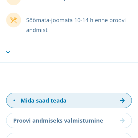
Söömata-joomata 10-14 h enne proovi
andmist
•
Mida saad teada
Proovi andmiseks valmistumine