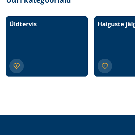
Üldtervis
Haiguste jäl