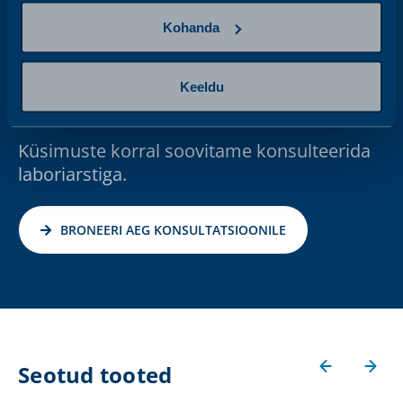
Kohanda
Me oleme siin, et Sind
Keeldu
toetada.
Küsimuste korral soovitame konsulteerida
laboriarstiga.
BRONEERI AEG KONSULTATSIOONILE
Seotud tooted