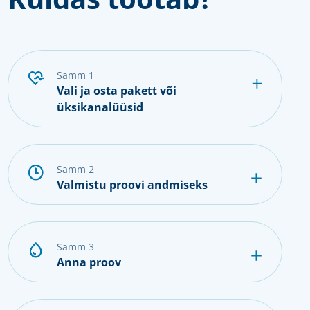
samm 1
Vali ja osta pakett või
üksikanalüüsid
samm 2
Valmistu proovi andmiseks
samm 3
Anna proov