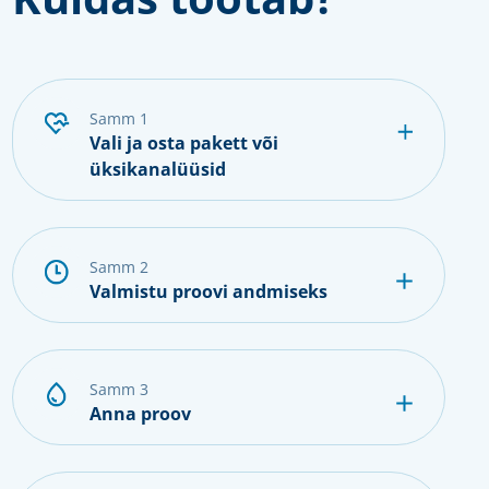
samm 1
Vali ja osta pakett või
üksikanalüüsid
samm 2
Valmistu proovi andmiseks
samm 3
Anna proov