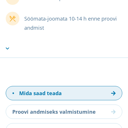
Söömata-joomata 10-14 h enne proovi
andmist
•
Mida saad teada
Proovi andmiseks valmistumine