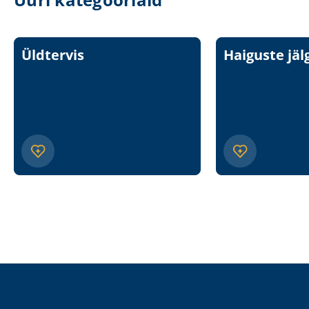
Üldtervis
Haiguste jäl