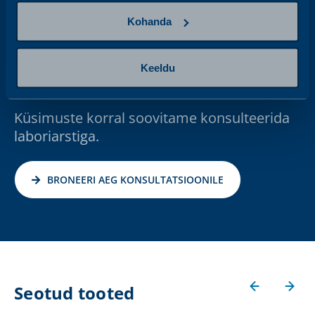
Kohanda
Me oleme siin, et Sind
Keeldu
toetada.
Küsimuste korral soovitame konsulteerida
laboriarstiga.
BRONEERI AEG KONSULTATSIOONILE
Seotud tooted