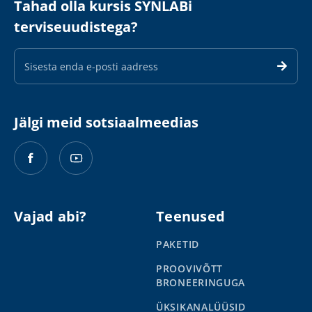
Tahad olla kursis SYNLABi
terviseuudistega?
E-
maili
aadress
Jälgi meid sotsiaalmeedias
Vajad abi?
Teenused
PAKETID
PROOVIVÕTT
BRONEERINGUGA
ÜKSIKANALÜÜSID