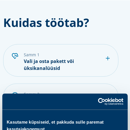
Kuidas töötab?
samm 1
Vali ja osta pakett või
üksikanalüüsid
samm 2
Valmistu proovi andmiseks
Kasutame küpsiseid, et pakkuda sulle paremat
samm 3
kasutajakogemust.