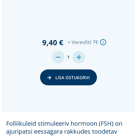
9,40 €
+ Verevõtt 7€
MENGE
MENGE
1
VON
VON
UNDEFINED
UNDEFINED
VERRINGERN
ERHÖHEN
LISA OSTUKORVI
Folliikuleid stimuleeriv hormoon (FSH) on
ajuripatsi eessagara rakkudes toodetav