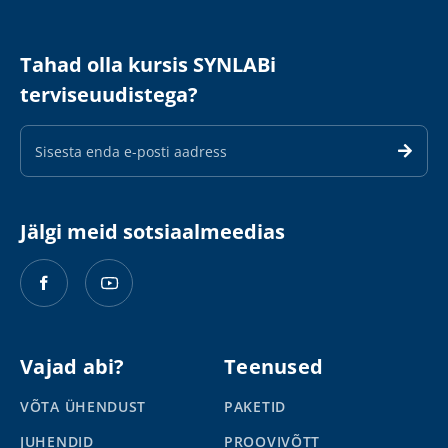
Tahad olla kursis SYNLABi
terviseuudistega?
E-
maili
aadress
Jälgi meid sotsiaalmeedias
Vajad abi?
Teenused
VÕTA ÜHENDUST
PAKETID
JUHENDID
PROOVIVÕTT