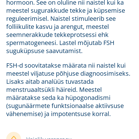
hormoon. See on oluline nii naistel kui ka
meestel sugurakkude tekke ja küpsemise
reguleerimisel. Naistel stimuleerib see
folliikulite kasvu ja arengut, meestel
seemnerakkude tekkeprotsessi ehk
spermatogeneesi. Lastel mõjutab FSH
suguküpsuse saavutamist.
FSH-d soovitatakse määrata nii naistel kui
meestel viljatuse põhjuse diagnoosimiseks.
Lisaks aitab analüüs tuvastada
menstruaaltsükli häireid. Meestel
määratakse seda ka hüpogonadismi
(sugunäärmete funktsionaalse aktiivsuse
vähenemise) ja impotentsuse korral.