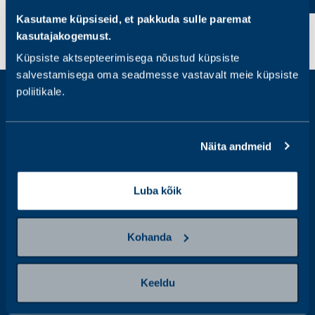
Kasutame küpsiseid, et pakkuda sulle paremat
kasutajakogemust.
Küpsiste aktsepteerimisega nõustud küpsiste
salvestamisega oma seadmesse vastavalt meie küpsiste
poliitikale.
Tahad olla kursis SYNLABi
terviseuudistega?
Näita andmeid
E-
maili
aadress
Luba kõik
Jälgi meid sotsiaalmeedias
Kohanda
Keeldu