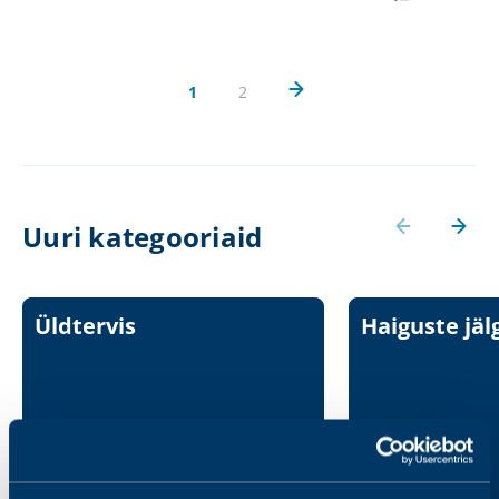
1
2
Uuri kategooriaid
Üldtervis
Haiguste jäl