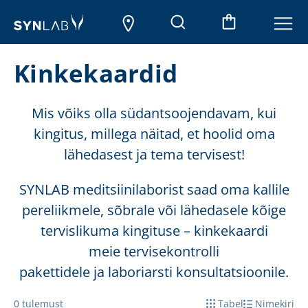
Kinkekaardid
Mis võiks olla südantsoojendavam, kui
kingitus, millega näitad, et hoolid oma
lähedasest ja tema tervisest!
SYNLAB meditsiinilaborist saad oma kallile
pereliikmele, sõbrale või lähedasele kõige
tervislikuma kingituse – kinkekaardi
meie tervisekontrolli
pakettidele ja laboriarsti konsultatsioonile.
0
tulemust
Tabel
Nimekiri