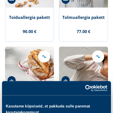
Toiduallergia pakett
Tolmuallergia pakett
90.00 €
77.00 €
Tsöliaakia pakett
Väsimuse pakett
Kasutame küpsiseid, et pakkuda sulle paremat
kasutajakogemust.