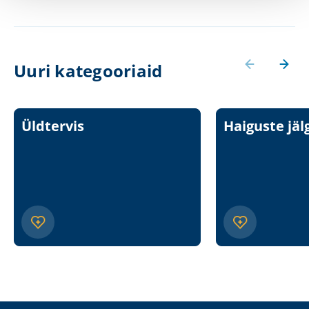
Uuri kategooriaid
Üldtervis
Haiguste jäl