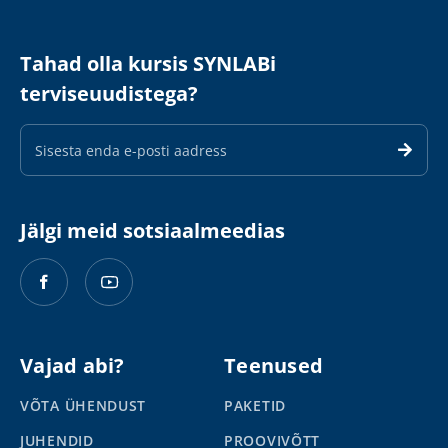
Tahad olla kursis SYNLABi
terviseuudistega?
E-
maili
aadress
Jälgi meid sotsiaalmeedias
Vajad abi?
Teenused
VÕTA ÜHENDUST
PAKETID
JUHENDID
PROOVIVÕTT