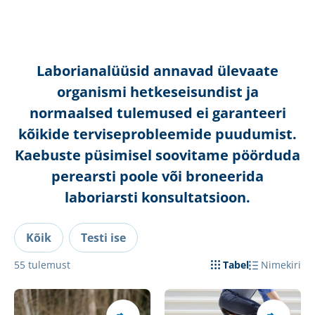
Laborianalüüsid annavad ülevaate
organismi hetkeseisundist ja
normaalsed tulemused ei garanteeri
kõikide terviseprobleemide puudumist.
Kaebuste püsimisel soovitame pöörduda
perearsti poole või broneerida
laboriarsti konsultatsioon.
Kõik
Testi ise
55
tulemust
Tabel
Nimekiri