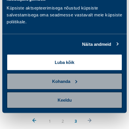
27.00 €
124.00 €
Küpsiste aktsepteerimisega nõustud küpsiste
salvestamisega oma seadmesse vastavalt meie küpsiste
poliitikale.
Näita andmeid
Luba kõik
Kohanda
Veresuhkru pakett
20.00 €
Keeldu
1
2
3