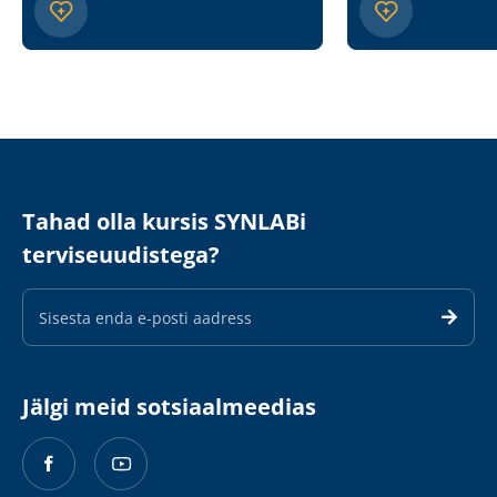
Tahad olla kursis SYNLABi
terviseuudistega?
E-
maili
aadress
Jälgi meid sotsiaalmeedias