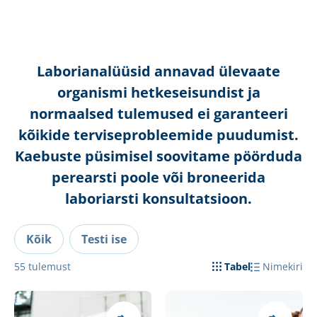
Laborianalüüsid annavad ülevaate
organismi hetkeseisundist ja
normaalsed tulemused ei garanteeri
kõikide terviseprobleemide puudumist.
Kaebuste püsimisel soovitame pöörduda
perearsti poole või broneerida
laboriarsti konsultatsioon.
Kõik
Testi ise
55
tulemust
Tabel
Nimekiri