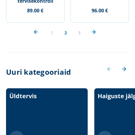
tervisekontroll
89.00 €
96.00 €
1
2
3
Uuri kategooriaid
Üldtervis
Haiguste jäl