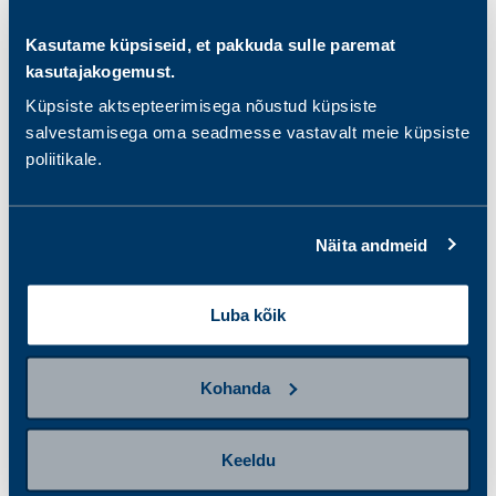
Kasutame küpsiseid, et pakkuda sulle paremat
Südamepakett
Südamepakett pluss
kasutajakogemust.
Küpsiste aktsepteerimisega nõustud küpsiste
68.00 €
157.00 €
salvestamisega oma seadmesse vastavalt meie küpsiste
poliitikale.
Näita andmeid
Luba kõik
Kohanda
Suguhaiguste pakett
Suguhaiguste pakett
(kurgukaabe)
(rektaalkaabe)
Keeldu
106.00 €
106.00 €