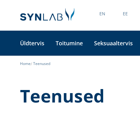
EN
EE
Üldtervis
Toitumine
Seksuaaltervis
Home
Teenused
Teenused