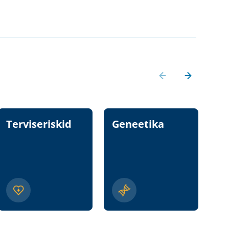
Terviseriskid
Geneetika
T