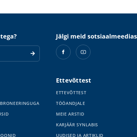
stega?
Jälgi meid sotsiaalmeedias
Ettevõttest
ETTEVÕTTEST
 BRONEERINGUGA
TÖÖANDJALE
ÜSID
MEIE ARSTID
KARJÄÄR SYNLABIS
IOONID
UUDISED JA ARTIKLID