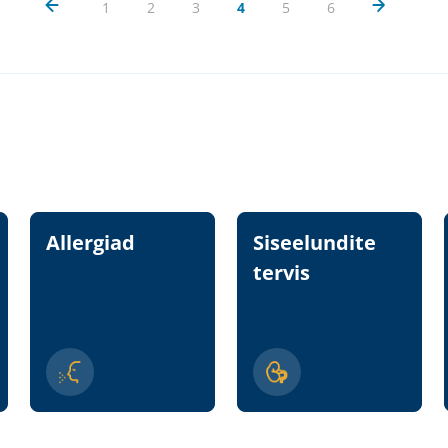
1
2
3
4
5
6
Allergiad
Siseelundite
tervis