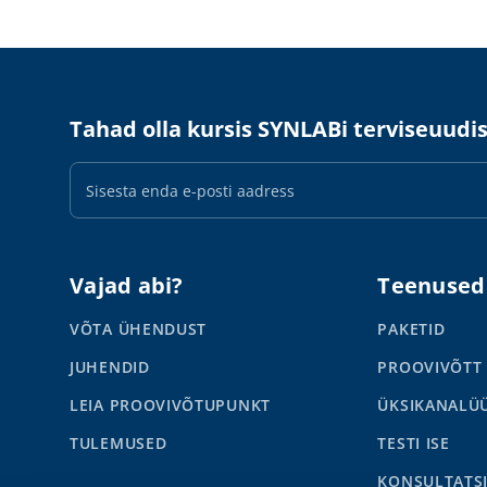
Tahad olla kursis SYNLABi terviseuudi
E-
maili
aadress
Vajad abi?
Teenused
VÕTA ÜHENDUST
PAKETID
JUHENDID
PROOVIVÕTT
LEIA PROOVIVÕTUPUNKT
ÜKSIKANALÜ
TULEMUSED
TESTI ISE
KONSULTATS