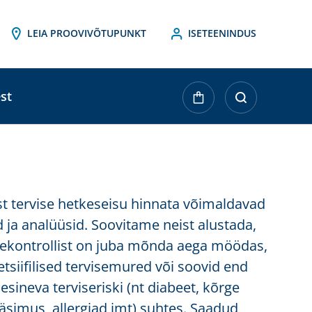
LEIA PROOVIVÕTUPUNKT
ISETEENINDUS
st
ist tervise hetkeseisu hinnata võimaldavad
d ja analüüsid. Soovitame neist alustada,
isekontrollist on juba mõnda aega möödas,
tsiifilised tervisemured või soovid end
esineva terviseriski (nt diabeet, kõrge
väsimus, allergiad jmt) suhtes. Saadud