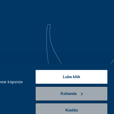
Luba kõik
eie küpsiste
Kohanda
Keeldu