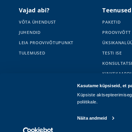
Vajad abi?
Teenused
VÕTA ÜHENDUST
PAKETID
JUHENDID
PROOVIVÕTT
LEIA PROOVIVÕTUPUNKT
ÜKSIKANALÜ
TULEMUSED
TESTI ISE
KONSULTATS
KINKEKAARDI
SYNLABI BUS
Kasutame küpsiseid, et p
LAPSED
Küpsiste aktsepteerimise
poliitikale.
Näita andmeid
Privaatsuspoliitika
Kasutustingimused
Teenuse