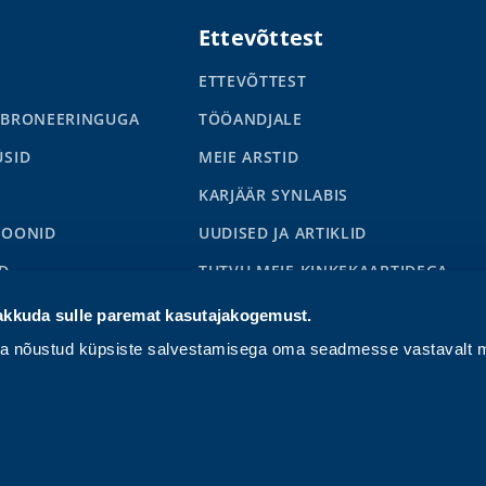
Ettevõttest
ETTEVÕTTEST
 BRONEERINGUGA
TÖÖANDJALE
ÜSID
MEIE ARSTID
KARJÄÄR SYNLABIS
IOONID
UUDISED JA ARTIKLID
D
TUTVU MEIE KINKEKAARTIDEGA
S
akkuda sulle paremat kasutajakogemust.
ga nõustud küpsiste salvestamisega oma seadmesse vastavalt m
 osutamise üldtingimused