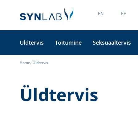
EN
EE
Üldtervis
Toitumine
Seksuaaltervis
Home
Üldtervis
Üldtervis