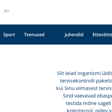
RU
Sport
Teenused
Juhendid
Ettevõtte
|
Siit leiad organismi üld
tervisekontrolli paketi
kui Sinu viimasest terv
Sind vaevavad ebaspe
testida mõne sageli 
kolesterool, pidev 