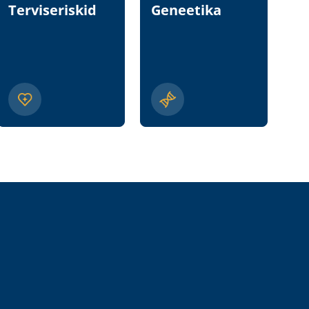
Terviseriskid
Geneetika
T