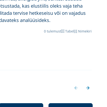
sustada, kas elustiilis oleks vaja teha
litada tervise hetkeseisu või on vajadus
davateks analüüsideks.
0
tulemust
Tabel
Nimekiri