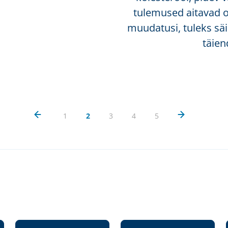
tulemused aitavad ot
muudatusi, tuleks säi
täien
1
2
3
4
5