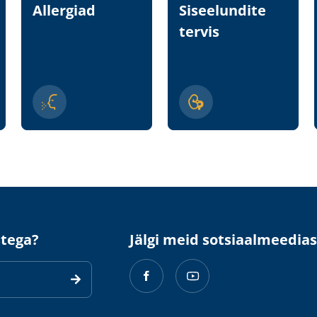
Allergiad
Siseelundite
tervis
stega?
Jälgi meid sotsiaalmeedias