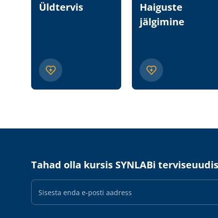
Üldtervis
Haiguste
jälgimine
Tahad olla kursis SYNLABi terviseuudi
E-
maili
aadress